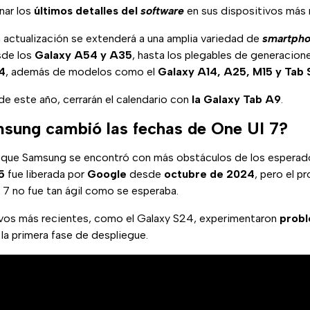
nar los
últimos detalles del
software
en sus dispositivos más 
la actualización se extenderá a una amplia variedad de
smartph
sde los
Galaxy A54 y A35
, hasta los plegables de generacio
 4
, además de modelos como el
Galaxy A14, A25, M15 y Tab 
de este año, cerrarán el calendario con
la Galaxy Tab A9
.
sung cambió las fechas de One UI 7?
 que Samsung se encontró con más obstáculos de los esperad
5
fue liberada por
Google
desde
octubre de 2024
, pero el p
 7 no fue tan ágil como se esperaba.
tivos más recientes, como el Galaxy S24, experimentaron
prob
la primera fase de despliegue.