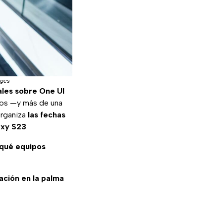
ages
ales sobre One UI
asos —y más de una
rganiza
las fechas
axy S23
.
qué equipos
mación en la palma