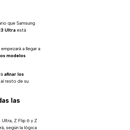
dario que Samsung
23 Ultra
está
n empezará a llegar a
los modelos
rá
afinar los
al resto de su
das las
Ultra, Z Flip 6 y Z
irá, según la lógica