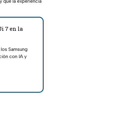
 que la experiencia
i 7 en la
e los Samsung
ción con IA y