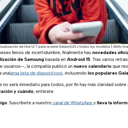
tualización de One Ui 7 para la serie GalaxyS23 y todos los modelos
|
Getty Im
eses llenos de incertidumbre, finalmente hay
novedades ofici
lización de Samsung
basada en
Android 15
. Tras varios retr
de usuarios—, la compañía publicó un
nuevo calendario
que reo
a una
larga lista de dispositivos
, incluyendo
los populares Gal
e no será inmediato para todos, por fin hay más claridad sobre
ización y cuándo
; entérate.
igo
. Suscríbete a nuestro
canal de WhatsApp
y
lleva la infor