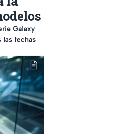
a la
modelos
erie Galaxy
 las fechas