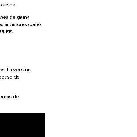
nuevos.
ones
de gama
nes anteriores como
S9 FE
.
os. La
versión
roceso de
lemas de