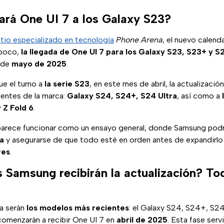
ará One UI 7 a los Galaxy S23?
sitio especializado en tecnología
Phone Arena
, el nuevo calen
 poco,
la llegada de One UI 7 para los Galaxy S23, S23+ y S
s de
mayo de 2025
.
ue el turno a
la serie S23
, en este mes de abril, la actualizació
ientes de la marca:
Galaxy S24, S24+, S24 Ultra
, así como a
y Z Fold 6
.
arece funcionar como un ensayo general, donde Samsung pod
ma
y asegurarse de que todo esté en orden antes de expandirlo 
res
.
 Samsung recibirán la actualización? To
la serán
los modelos más recientes
: el Galaxy S24, S24+, S24 
comenzarán a recibir One UI 7 en
abril de 2025
. Esta fase serv