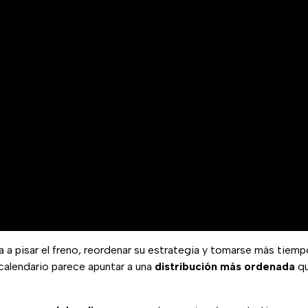
a a pisar el freno, reordenar su estrategia y tomarse más tiemp
calendario parece apuntar a una
distribución más ordenada
q