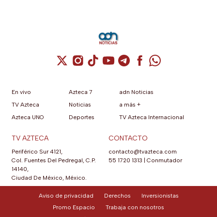
Cuenta de X / Twitter (se abre en una nuev
Cuenta de Instagram (se abre en una n
Cuenta de TikTok (se abre en una
Cuenta de YouTube (se abre 
Cuenta de Telegram (se a
Cuenta de Facebook 
Cuenta de Whats
En vivo
Azteca 7
adn Noticias
TV Azteca
Noticias
a más +
Azteca UNO
Deportes
TV Azteca Internacional
TV AZTECA
CONTACTO
Periférico Sur 4121,
contacto@tvazteca.com
Col. Fuentes Del Pedregal, C.P.
55 1720 1313
|
Conmutador
14140,
Ciudad De México, México.
Aviso de privacidad
Derechos
Inversionistas
Promo Espacio
Trabaja con nosotros