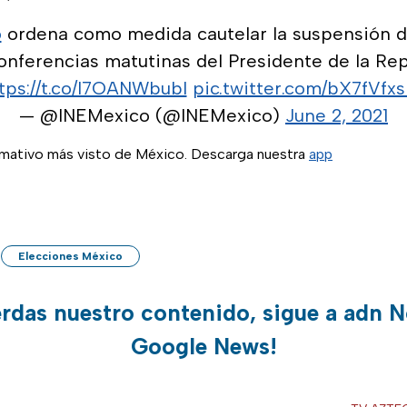
o
ordena como medida cautelar la suspensión de
onferencias matutinas del Presidente de la Re
tps://t.co/I7OANWbubI
pic.twitter.com/bX7fVfx
— @INEMexico (@INEMexico)
June 2, 2021
ormativo más visto de México. Descarga nuestra
app
Elecciones México
erdas nuestro contenido, sigue a adn N
Google News!