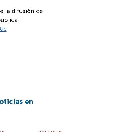
 la difusión de
pública
sUc
oticias en