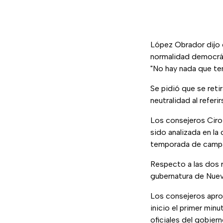
López Obrador dijo 
normalidad democráti
"No hay nada que te
Se pidió que se reti
neutralidad al referi
Los consejeros Ciro
sido analizada en l
temporada de campa
Respecto a las dos 
gubernatura de Nuevo
Los consejeros aprob
inicio el primer min
oficiales del gobiern