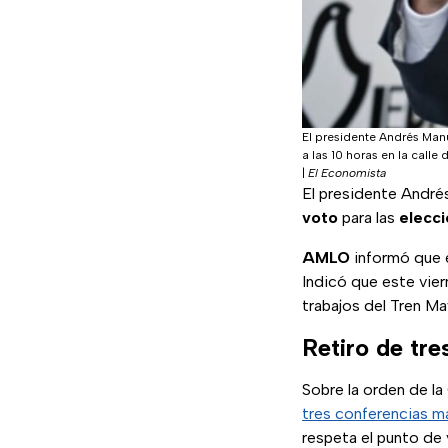
El presidente Andrés Man
a las 10 horas en la calle
|
El Economista
El presidente André
voto
para las
elecci
AMLO
informó que e
Indicó que este viern
trabajos del Tren M
Retiro de tr
Sobre la orden de la
tres conferencias m
respeta el punto de 