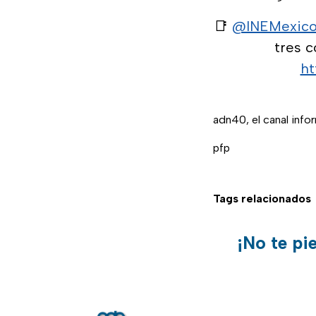
📑
@INEMexic
tres c
ht
adn40, el canal inf
pfp
Tags relacionados
¡No te pi