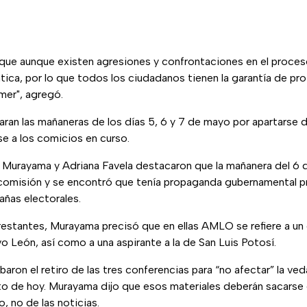
que aunque existen agresiones y confrontaciones en el proceso
ca, por lo que todos los ciudadanos tienen la garantía de pro
mer", agregó.
raran las mañaneras de los días 5, 6 y 7 de mayo por apartarse d
rse a los comicios en curso.
 Murayama y Adriana Favela destacaron que la mañanera del 6 
a comisión y se encontró que tenía propaganda gubernamental p
ñas electorales.
restantes, Murayama precisó que en ellas AMLO se refiere a un 
 León, así como a una aspirante a la de San Luis Potosí.
aron el retiro de las tres conferencias para “no afectar” la ved
uto de hoy. Murayama dijo que esos materiales deberán sacarse 
o, no de las noticias.