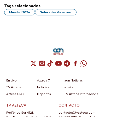
Tags relacionados
Mundial 2026
Selección Mexicana
Cuenta de X / Twitter (se abre en una nuev
Cuenta de Instagram (se abre en una n
Cuenta de TikTok (se abre en una
Cuenta de YouTube (se abre 
Cuenta de Telegram (se a
Cuenta de Facebook 
Cuenta de Whats
En vivo
Azteca 7
adn Noticias
TV Azteca
Noticias
a más +
Azteca UNO
Deportes
TV Azteca Internacional
TV AZTECA
CONTACTO
Periférico Sur 4121,
contacto@tvazteca.com