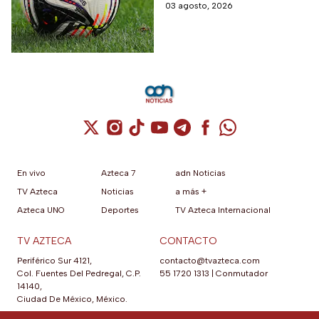
competirán en el torneo
03 agosto, 2026
internacional contra la MLS
Cuenta de X / Twitter (se abre en una nuev
Cuenta de Instagram (se abre en una n
Cuenta de TikTok (se abre en una
Cuenta de YouTube (se abre 
Cuenta de Telegram (se a
Cuenta de Facebook 
Cuenta de Whats
En vivo
Azteca 7
adn Noticias
TV Azteca
Noticias
a más +
Azteca UNO
Deportes
TV Azteca Internacional
TV AZTECA
CONTACTO
Periférico Sur 4121,
contacto@tvazteca.com
Col. Fuentes Del Pedregal, C.P.
55 1720 1313
|
Conmutador
14140,
Ciudad De México, México.