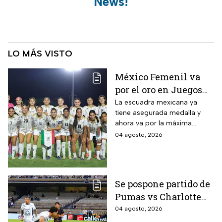
News!
LO MÁS VISTO
México Femenil va
por el oro en Juegos
Centroamericanos; ya
La escuadra mexicana ya
tiene asegurada medalla y
conoce a su rival
ahora va por la máxima
presea en los Juegos
04 agosto, 2026
Centroamericanos
Se pospone partido de
Pumas vs Charlotte
FC en el inicio de la
04 agosto, 2026