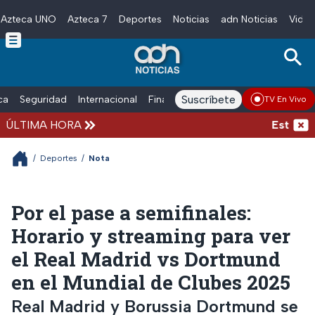
Azteca UNO
Azteca 7
Deportes
Noticias
adn Noticias
Video
Skip to main content
Suscríbete
ica
Seguridad
Internacional
Finanzas
adn Noticias Radio
Esp
TV En Vivo
ÚLTIMA HORA
Estados Un
/
Deportes
/
Nota
Por el pase a semifinales:
Horario y streaming para ver
el Real Madrid vs Dortmund
en el Mundial de Clubes 2025
Real Madrid y Borussia Dortmund se