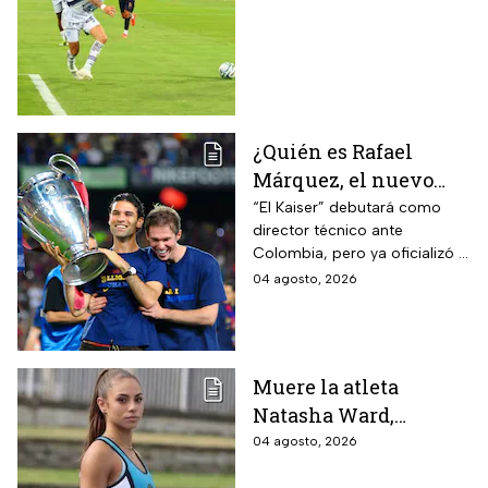
Leagues Cup 2026
¿Quién es Rafael
Márquez, el nuevo
entrenador de la
“El Kaiser” debutará como
director técnico ante
Selección Mexicana
Colombia, pero ya oficializó la
que debutará con
fecha de su primer encuentro
04 agosto, 2026
Colombia, Perú y
contra Estados Unidos, el
EUA?
máximo rival de la zona para
México
Muere la atleta
Natasha Ward,
promesa del atletismo
04 agosto, 2026
mundial a los 21 años