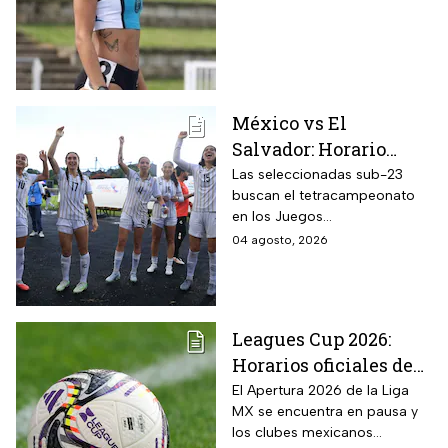
de edad
México vs El
Salvador: Horario
oficial y dónde ver la
Las seleccionadas sub-23
buscan el tetracampeonato
semifinal de la
en los Juegos
femenil en los Juegos
Centroamericanos y del
04 agosto, 2026
Centroamericanos
Caribe 2026; te contamos
2026
todos los detalles
Leagues Cup 2026:
Horarios oficiales de
los partidos de la Liga
El Apertura 2026 de la Liga
MX se encuentra en pausa y
MX vs MLS de la Fase
los clubes mexicanos
1