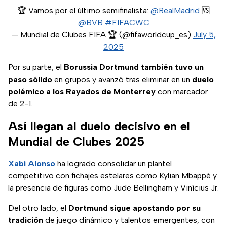
🏆 Vamos por el último semifinalista:
@RealMadrid
🆚
@BVB
#FIFACWC
— Mundial de Clubes FIFA 🏆 (@fifaworldcup_es)
July 5,
2025
Por su parte, el
Borussia Dortmund también tuvo un
paso sólido
en grupos y avanzó tras eliminar en un
duelo
polémico a los Rayados de Monterrey
con marcador
de 2-1.
Así llegan al duelo decisivo en el
Mundial de Clubes 2025
Xabi Alonso
ha logrado consolidar un plantel
competitivo con fichajes estelares como Kylian Mbappé y
la presencia de figuras como Jude Bellingham y Vinícius Jr.
Del otro lado, el
Dortmund sigue apostando por su
tradición
de juego dinámico y talentos emergentes, con