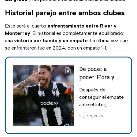
Historial parejo entre ambos clubes
Este será el cuarto
enfrentamiento entre River y
Monterrey
. El historial es completamente equilibrado:
u
na victoria por bando y un empate
. La última vez que
se enfrentaron fue en 2024, con un empate 1-1.
De poder a
poder: Hora y
señal de
Después de
streaming para
conseguir el empate
ver GRATIS el
ante el Inter,
River vs
Rayados deberá
21 junio, 2025
Monterrey por
afrontar el River vs
el Mundial de
Monterrey por el
Mundial de Clubes
Clubes 2025