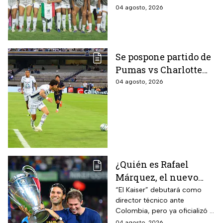
presea en los Juegos
04 agosto, 2026
Centroamericanos
Se pospone partido de
Pumas vs Charlotte
FC en el inicio de la
04 agosto, 2026
Leagues Cup 2026
¿Quién es Rafael
Márquez, el nuevo
entrenador de la
“El Kaiser” debutará como
director técnico ante
Selección Mexicana
Colombia, pero ya oficializó la
que debutará con
fecha de su primer encuentro
04 agosto, 2026