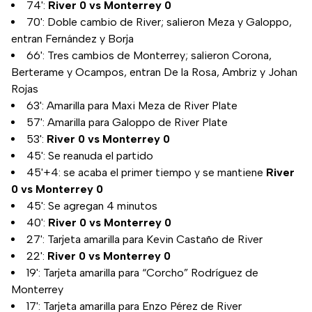
74':
River 0 vs Monterrey 0
70': Doble cambio de River; salieron Meza y Galoppo,
entran Fernández y Borja
66': Tres cambios de Monterrey; salieron Corona,
Berterame y Ocampos, entran De la Rosa, Ambriz y Johan
Rojas
63': Amarilla para Maxi Meza de River Plate
57': Amarilla para Galoppo de River Plate
53':
River 0 vs Monterrey 0
45': Se reanuda el partido
45'+4: se acaba el primer tiempo y se mantiene
River
0 vs Monterrey 0
45': Se agregan 4 minutos
40':
River 0 vs Monterrey 0
27': Tarjeta amarilla para Kevin Castaño de River
22':
River 0 vs Monterrey 0
19': Tarjeta amarilla para “Corcho” Rodríguez de
Monterrey
17': Tarjeta amarilla para Enzo Pérez de River