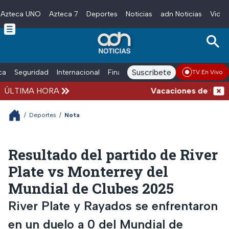
Azteca UNO
Azteca 7
Deportes
Noticias
adn Noticias
Video
Skip to main content
Suscríbete
ica
Seguridad
Internacional
Finanzas
adn Noticias Radio
Esp
TV En Vivo
ÚLTIMA HORA
Vacaciones de verano 
/
Deportes
/
Nota
Resultado del partido de River
Plate vs Monterrey del
Mundial de Clubes 2025
River Plate y Rayados se enfrentaron
en un duelo a 0 del Mundial de