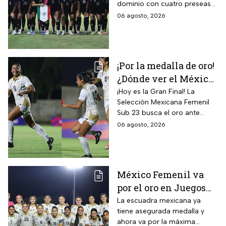
dominio con cuatro preseas
camino de México a la
doradas de forma
06 agosto, 2026
gloria
consecutiva
¡Por la medalla de oro!
¿Dónde ver el México
vs Colombia Femenil?
¡Hoy es la Gran Final! La
Selección Mexicana Femenil
Así puedes seguir la
Sub 23 busca el oro ante
Gran Final EN VIVO
Colombia en los Juegos
06 agosto, 2026
Centroamericanos y del
Caribe Santo Domingo 2026.
México Femenil va
por el oro en Juegos
Centroamericanos; ya
La escuadra mexicana ya
tiene asegurada medalla y
conoce a su rival
ahora va por la máxima