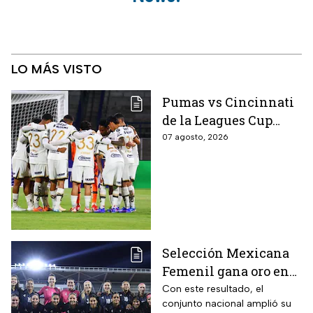
LO MÁS VISTO
Pumas vs Cincinnati
de la Leagues Cup
2026 es pospuesto
07 agosto, 2026
hasta nuevo aviso
Selección Mexicana
Femenil gana oro en
Juegos
Con este resultado, el
conjunto nacional amplió su
Centroamericanos; el