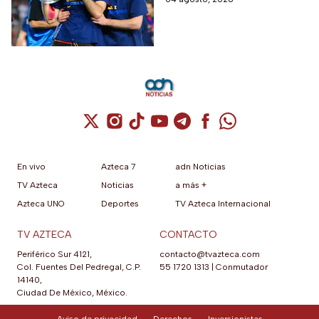
Colombia, Perú y
contra Estados Unidos, el
EUA?
máximo rival de la zona para
México
Cuenta de X / Twitter (se abre en una nuev
Cuenta de Instagram (se abre en una n
Cuenta de TikTok (se abre en una
Cuenta de YouTube (se abre 
Cuenta de Telegram (se a
Cuenta de Facebook 
Cuenta de Whats
En vivo
Azteca 7
adn Noticias
TV Azteca
Noticias
a más +
Azteca UNO
Deportes
TV Azteca Internacional
TV AZTECA
CONTACTO
Periférico Sur 4121,
contacto@tvazteca.com
Col. Fuentes Del Pedregal, C.P.
55 1720 1313
|
Conmutador
14140,
Ciudad De México, México.