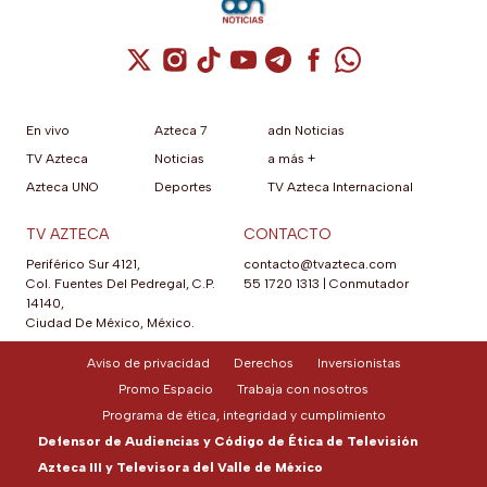
Cuenta de X / Twitter (se abre en una nuev
Cuenta de Instagram (se abre en una n
Cuenta de TikTok (se abre en una
Cuenta de YouTube (se abre 
Cuenta de Telegram (se a
Cuenta de Facebook 
Cuenta de Whats
En vivo
Azteca 7
adn Noticias
TV Azteca
Noticias
a más +
Azteca UNO
Deportes
TV Azteca Internacional
TV AZTECA
CONTACTO
Periférico Sur 4121,
contacto@tvazteca.com
Col. Fuentes Del Pedregal, C.P.
55 1720 1313
|
Conmutador
14140,
Ciudad De México, México.
Aviso de privacidad
Derechos
Inversionistas
Promo Espacio
Trabaja con nosotros
Programa de ética, integridad y cumplimiento
Defensor de Audiencias y Código de Ética de Televisión
Azteca III y Televisora del Valle de México