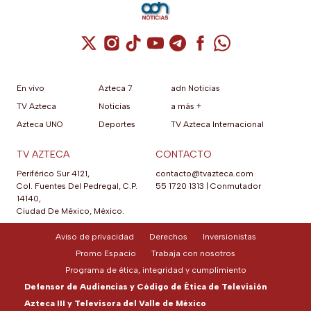
Cuenta de X / Twitter (se abre en una nuev
Cuenta de Instagram (se abre en una n
Cuenta de TikTok (se abre en una
Cuenta de YouTube (se abre 
Cuenta de Telegram (se a
Cuenta de Facebook 
Cuenta de Whats
En vivo
Azteca 7
adn Noticias
TV Azteca
Noticias
a más +
Azteca UNO
Deportes
TV Azteca Internacional
TV AZTECA
CONTACTO
Periférico Sur 4121,
contacto@tvazteca.com
Col. Fuentes Del Pedregal, C.P.
55 1720 1313
|
Conmutador
14140,
Ciudad De México, México.
Aviso de privacidad
Derechos
Inversionistas
Promo Espacio
Trabaja con nosotros
Programa de ética, integridad y cumplimiento
Defensor de Audiencias y Código de Ética de Televisión
Azteca III y Televisora del Valle de México