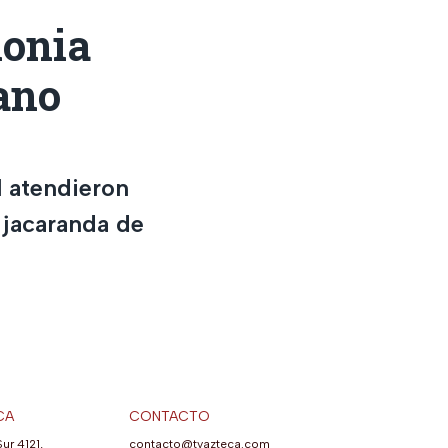
lonia
ano
 atendieron
 jacaranda de
CA
CONTACTO
Sur 4121,
contacto@tvazteca.com