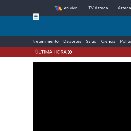
en vivo
TV Azteca
Aztec
Skip to main content
Tiempo Libre
Entretenimiento
Deportes
Salud
Ciencia
Polít
ÚLTIMA HORA