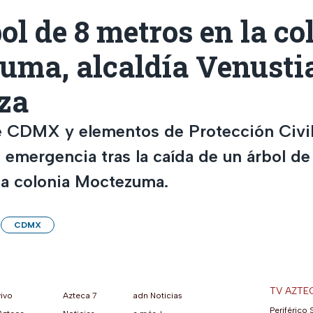
ol de 8 metros en la co
uma, alcaldía Venusti
za
 CDMX y elementos de Protección Civil
 emergencia tras la caída de un árbol de
la colonia Moctezuma.
CDMX
TV AZTE
vivo
Azteca 7
adn Noticias
Periférico 