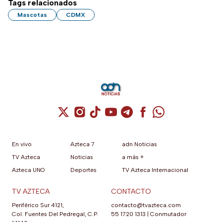
Tags relacionados
Mascotas
CDMX
Cuenta de X / Twitter (se abre en una nuev
Cuenta de Instagram (se abre en una n
Cuenta de TikTok (se abre en una
Cuenta de YouTube (se abre 
Cuenta de Telegram (se a
Cuenta de Facebook 
Cuenta de Whats
En vivo
Azteca 7
adn Noticias
TV Azteca
Noticias
a más +
Azteca UNO
Deportes
TV Azteca Internacional
TV AZTECA
CONTACTO
Periférico Sur 4121,
contacto@tvazteca.com
Col. Fuentes Del Pedregal, C.P.
55 1720 1313
|
Conmutador