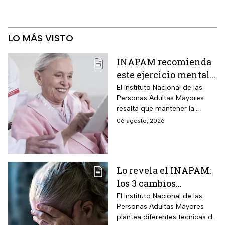
LO MÁS VISTO
INAPAM recomienda
este ejercicio mental
para adultos mayores
El Instituto Nacional de las
Personas Adultas Mayores
5 veces a la semana
resalta que mantener la
durante 3 meses para
disciplina es la clave para
06 agosto, 2026
mejorar la atención
alcanzar los resultados
deseados.
Lo revela el INAPAM:
los 3 cambios
silenciosos que sufre
El Instituto Nacional de las
Personas Adultas Mayores
tu cerebro de forma
plantea diferentes técnicas de
natural al envejecer