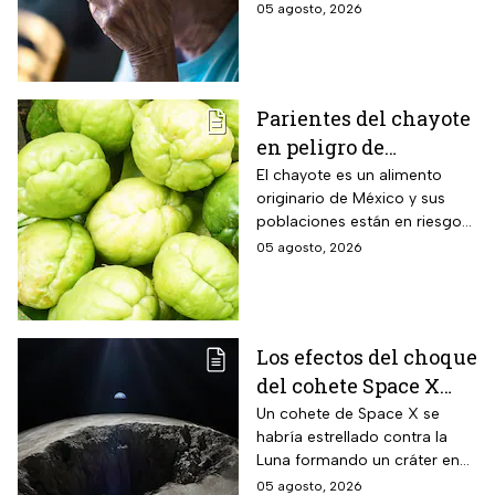
estimulación mental para
05 agosto, 2026
mitigar los fallos de atención
y olvidos cotidianos.
Parientes del chayote
en peligro de
extinción, advierte
El chayote es un alimento
originario de México y sus
Instituto de Ecología
poblaciones están en riesgo
de desaparecer a corto plazo
05 agosto, 2026
de acuerdo con el Instituto de
Ecología.
Los efectos del choque
del cohete Space X
contra la Luna
Un cohete de Space X se
habría estrellado contra la
Luna formando un cráter en
nuestro satélite natural, ¿qué
05 agosto, 2026