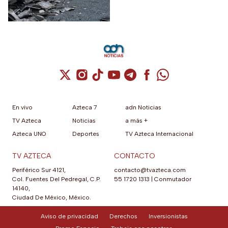
Cuenta de X / Twitter (se abre en una nuev
Cuenta de Instagram (se abre en una n
Cuenta de TikTok (se abre en una
Cuenta de YouTube (se abre 
Cuenta de Telegram (se a
Cuenta de Facebook 
Cuenta de Whats
En vivo
Azteca 7
adn Noticias
TV Azteca
Noticias
a más +
Azteca UNO
Deportes
TV Azteca Internacional
TV AZTECA
CONTACTO
Periférico Sur 4121,
contacto@tvazteca.com
Col. Fuentes Del Pedregal, C.P.
55 1720 1313
|
Conmutador
14140,
Ciudad De México, México.
Aviso de privacidad
Derechos
Inversionistas