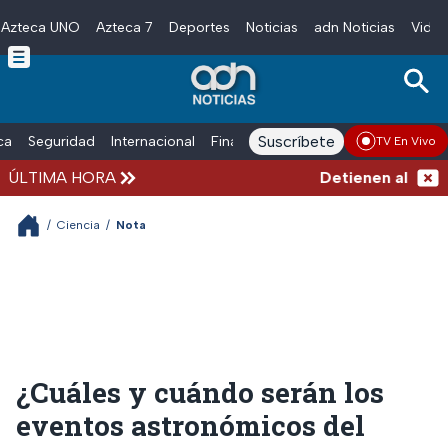
Azteca UNO
Azteca 7
Deportes
Noticias
adn Noticias
Video
Skip to main content
Suscríbete
ica
Seguridad
Internacional
Finanzas
adn Noticias Radio
Esp
TV En Vivo
ÚLTIMA HORA
Detienen al exgobe
/
Ciencia
/
Nota
¿Cuáles y cuándo serán los
eventos astronómicos del