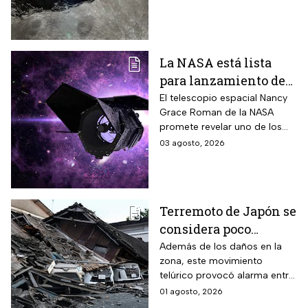
consecuencias tendrá? Aquí
te contamos.
La NASA está lista
para lanzamiento del
telescopio espacial
El telescopio espacial Nancy
Grace Roman de la NASA
Nancy Grace Roman
promete revelar uno de los
misterios más grandes del
03 agosto, 2026
Universo.
Terremoto de Japón se
considera poco
común; así lo
Además de los daños en la
zona, este movimiento
explican los expertos
telúrico provocó alarma entre
la comunidad científica
01 agosto, 2026