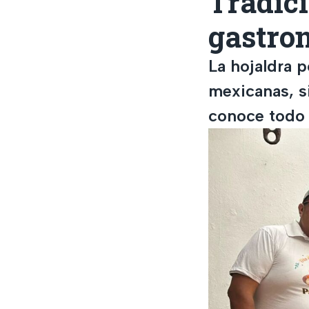
Tradici
gastro
La hojaldra p
mexicanas, s
conoce todo s