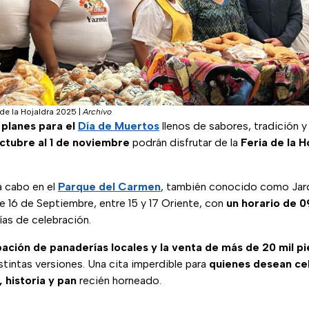
a de la Hojaldra 2025
|
Archivo
n
planes para el
Día de Muertos
llenos de sabores, tradición 
ctubre al 1 de noviembre
podrán disfrutar de la
Feria de la H
 a cabo en el
Parque del Carmen
, también conocido como Jard
le 16 de Septiembre, entre 15 y 17 Oriente, con
un horario de 0
ías de celebración.
pación de panaderías locales y la venta de más de 20 mil p
istintas versiones. Una cita imperdible para
quienes desean cel
 historia y pan
recién horneado.