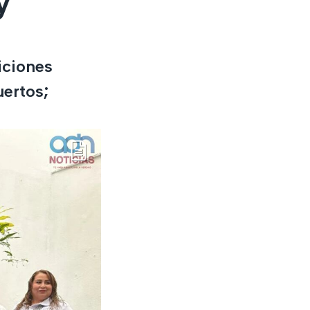
y
iciones
ertos;