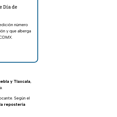
e Día de
 edición número
ión y que alberga
a CDMX.
bla y Tlaxcala
,
a.
ocante. Según el
 la repostería