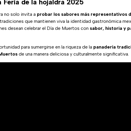
 Feria de la hojaldra 2025
ra no solo invita a
probar los sabores más representativos 
 tradiciones que mantienen viva la identidad gastronómica mexi
enes desean celebrar el Día de Muertos con
sabor, historia y 
rtunidad para sumergirse en la riqueza de la
panadería tradic
 Muertos
de una manera deliciosa y culturalmente significativa.