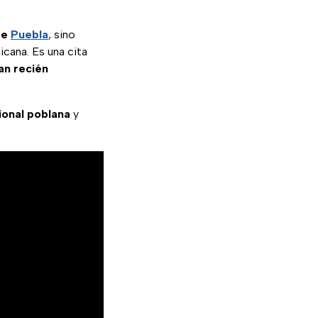
de
Puebla
, sino
cana. Es una cita
pan recién
ional poblana
y