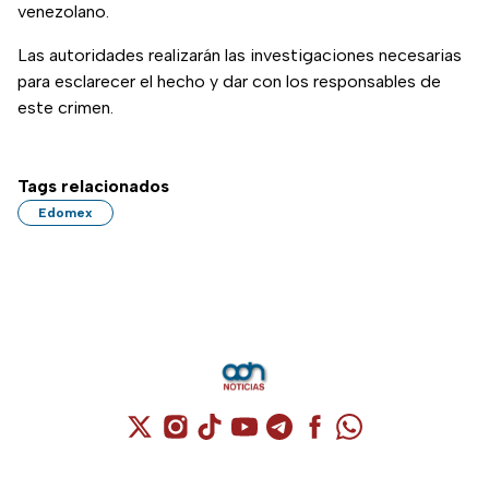
venezolano.
Las autoridades realizarán las investigaciones necesarias
para esclarecer el hecho y dar con los responsables de
este crimen.
Tags relacionados
Edomex
Cuenta de X / Twitter (se abre en una nuev
Cuenta de Instagram (se abre en una n
Cuenta de TikTok (se abre en una
Cuenta de YouTube (se abre 
Cuenta de Telegram (se a
Cuenta de Facebook 
Cuenta de Whats