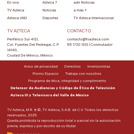
En vivo
Azteca 7
adn Noticias
TV Azteca
Noticias
a más +
Azteca UNO
Deportes
TV Azteca Internacional
TV AZTECA
CONTACTO
Periférico Sur 4121,
contacto@tvazteca.com
Col. Fuentes Del Pedregal, C.P.
55 1720 1313
|
Conmutador
14140,
Ciudad De México, México.
Aviso de privacidad
Derechos
Inversionistas
Promo Espacio
Trabaja con nosotros
Programa de ética, integridad y cumplimiento
Defensor de Audiencias y Código de Ética de Televisión
Azteca III y Televisora del Valle de México
TV Azteca, M.R. & ©, TV Azteca, S.A.B. de C.V. Todos los derechos
reservados, 2025.
Queda prohibida la reproducción total o parcial sin la autorización
previa, expresa y por escrito de su titular.