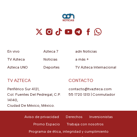
Cuenta de X / Twitter (se abre en una nuev
Cuenta de Instagram (se abre en una n
Cuenta de TikTok (se abre en una
Cuenta de YouTube (se abre 
Cuenta de Telegram (se a
Cuenta de Facebook 
Cuenta de Whats
En vivo
Azteca 7
adn Noticias
TV Azteca
Noticias
a más +
Azteca UNO
Deportes
TV Azteca Internacional
TV AZTECA
CONTACTO
Periférico Sur 4121,
contacto@tvazteca.com
Col. Fuentes Del Pedregal, C.P.
55 1720 1313
|
Conmutador
14140,
Ciudad De México, México.
Aviso de privacidad
Derechos
Inversionistas
Promo Espacio
Trabaja con nosotros
Programa de ética, integridad y cumplimiento