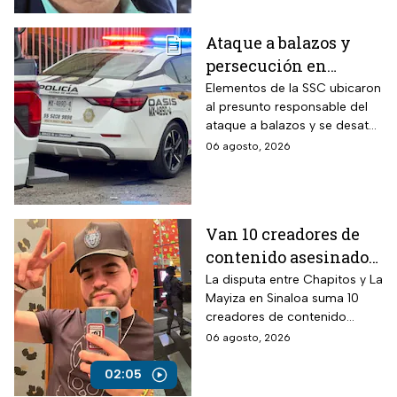
Ataque a balazos y
persecución en
Álvaro Obregón,
Elementos de la SSC ubicaron
al presunto responsable del
CDMX, hoy 6 de agosto
ataque a balazos y se desató
una persecución
06 agosto, 2026
Van 10 creadores de
contenido asesinados
desde la guerra entre
La disputa entre Chapitos y La
Mayiza en Sinaloa suma 10
Chapitos y La Mayiza
creadores de contenido
asesinados desde septiembre
06 agosto, 2026
de 2024, según autoridades.
02:05