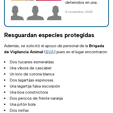
integrantes de
detenidos en una
‘Los Mal
camioneta negra en
5 noviembre, 2025
Portados’;
la que había
secuestraron y
trasladado a los
mariachis.
quemaron a
Resguardan especies protegidas
mariachis
Además, se solicitó el apoyo de personal de la
Brigada
de Vigilancia Animal
(
BVA
) pues en el lugar encontraron:
Dos tucanes esmeraldas
Una víbora de cascabel
Un loro de corona blanca
Dos lagartijas espinosas
Una lagartija falsa escorpión
Una boa constrictora
Dos pericos de frente naranja
Una pitón bola
Dos ninfas