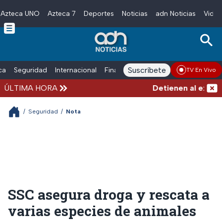
Azteca UNO
Azteca 7
Deportes
Noticias
adn Noticias
Video
Skip to main content
Suscríbete
ica
Seguridad
Internacional
Finanzas
adn Noticias Radio
Esp
TV En Vivo
ÚLTIMA HORA
Detienen al exgobern
/
Seguridad
/
Nota
SSC asegura droga y rescata a
varias especies de animales