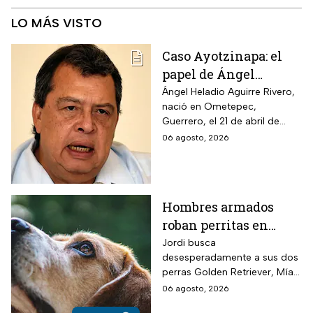
LO MÁS VISTO
Caso Ayotzinapa: el
papel de Ángel
Aguirre en la
Ángel Heladio Aguirre Rivero,
nació en Ometepec,
desaparición de los
Guerrero, el 21 de abril de
normalistas en 2014
1956. Estudió la Licenciatura
06 agosto, 2026
de Economía en la UNAM.
Hombres armados
roban perritas en
Veracruz
Jordi busca
desesperadamente a sus dos
perras Golden Retriever, Mía y
Camila, de seis años, robadas
06 agosto, 2026
el 28 de julio por un comando