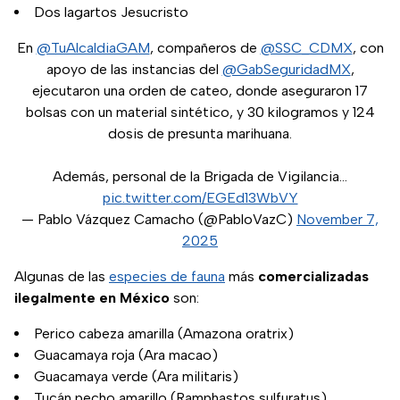
Dos lagartos Jesucristo
En
@TuAlcaldiaGAM
, compañeros de
@SSC_CDMX
, con
apoyo de las instancias del
@GabSeguridadMX
,
ejecutaron una orden de cateo, donde aseguraron 17
bolsas con un material sintético, y 30 kilogramos y 124
dosis de presunta marihuana.
Además, personal de la Brigada de Vigilancia…
pic.twitter.com/EGEd13WbVY
— Pablo Vázquez Camacho (@PabloVazC)
November 7,
2025
Algunas de las
especies de fauna
más
comercializadas
ilegalmente en México
son:
Perico cabeza amarilla (Amazona oratrix)
Guacamaya roja (Ara macao)
Guacamaya verde (Ara militaris)
Tucán pecho amarillo (Ramphastos sulfuratus)