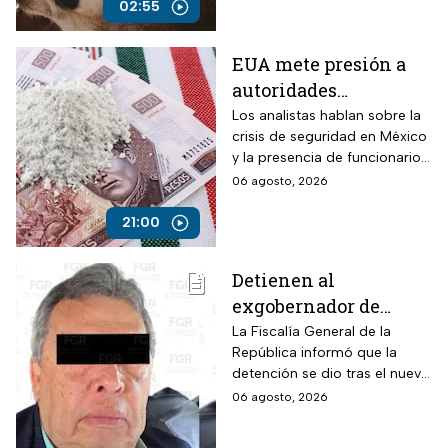
armado en la autopista
02:55
Puebla-Tuxpan.
EUA mete presión a
autoridades
mexicanas para
Los analistas hablan sobre la
crisis de seguridad en México
combatir al
y la presencia de funcionarios
narcotráfico y detener
corruptos en el narcotráfico
06 agosto, 2026
a funcionarios
corruptos
21:00
Detienen al
exgobernador de
Guerrero, Ángel
La Fiscalía General de la
República informó que la
Aguirre, por el Caso
detención se dio tras el nuevo
Ayotzinapa
modelo de investigación
06 agosto, 2026
sobre la desaparición de los
43 normalistas