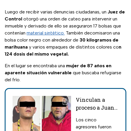
Luego de recibir varias denuncias ciudadanas, un
Juez de
Control
otorgó una orden de cateo para intervenir un
inmueble y derivado de ello se aseguraron 17 bolsas que
contenían
material sintético.
También decomisaron una
bolsa color negro con alrededor de
30 kilogramos de
marihuana
y varios empaques de distintos colores co
n
124 dosis del mismo vegetal.
En el lugar se encontraba una
mujer de 87 años en
aparente situación vulnerable
que buscaba refugiarse
del frío.
Vinculan a
proceso a Juan
Aarón ‘N’ y
Los cinco
Vidal ‘N’
agresores fueron