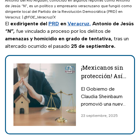
Antonio del Río Argudín, conocido en algunos reportes como Antonio
de Jesús “N”, es un político y empresario veracruzano que fungió como
dirigente local del Partido de la Revolución Democrática (PRD) en
Veracruz.
|
@FGE_Veracruz/X
El
exdirigente del
PRD
en
Veracruz,
Antonio de Jesús
“N”,
fue vinculado a proceso por los delitos de
amenazas y homicidio en grado de tentativa,
tras un
altercado ocurrido el pasado
25 de septiembre.
¡Mexicanos sin
protección! Así
afectará a la
El Gobierno de
población la Ley
Claudia Sheinbaum
de Amparo
promovió una nueva
impulsada por
Ley de Amparo que
23 septiembre, 2025
el Gobierno
expertos en la
materia señalan que
atenta contra los