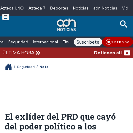
Azteca UNO
Azteca 7
Deportes
Noticias
adn Noticias
Video
Skip to main content
Suscríbete
ica
Seguridad
Internacional
Finanzas
adn Noticias Radio
Esp
TV En Vivo
ÚLTIMA HORA
Detienen al hombre 
/
Seguridad
/
Nota
El exlíder del PRD que cayó
del poder político a los