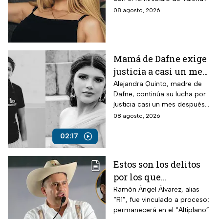
feminicidio de su
Márquez, mientras vuelve a
08 agosto, 2026
amiga
tomar relevancia lo que su
amiga Vivian dijo sobre los
señalamientos en su contra.
Mamá de Dafne exige
justicia a casi un mes
de la muerte de su hija
Alejandra Quinto, madre de
Dafne, continúa su lucha por
justicia casi un mes después
del fallecimiento de su hija.
08 agosto, 2026
02:17
Estos son los delitos
por los que
vincularon a proceso
Ramón Ángel Álvarez, alias
“R1”, fue vinculado a proceso;
al “R1″, presunto autor
permanecerá en el “Altiplano”
intelectual del