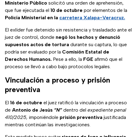
Ministerio Público
solicitó una orden de aprehensión,
que fue ejecutada el
10 de octubre
por elementos de la
Policía Ministerial en la
carretera Xalapa-Veracruz.
El exlíder fue detenido sin resistencia y trasladado ante el
juez de control, donde
negó los hechos y denunció
supuestos actos de tortura
durante su captura, lo que
podría ser evaluado por la
Comisión Estatal de
Derechos Humanos.
Pese a ello, la
FGE
afirmó que el
proceso se llevó a cabo bajo protocolos legales.
Vinculación a proceso y prisión
preventiva
El
16 de octubre
el juez ratificó la vinculación a proceso
de
Antonio de Jesús
“N”
dentro del
expediente penal
410/2025,
imponiéndole
prisión preventiva
justificada
mientras continúan las investigaciones.
Esta medida busca evitar
riesgos de fuga o influencia