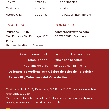
En vivo
Azteca 7
adn Noticias
TV Azteca
Noticias
a más +
Azteca UNO
Deportes
TV Azteca Internacional
TV AZTECA
CONTACTO
Periférico Sur 4121,
contacto@tvazteca.com
Col. Fuentes Del Pedregal, C.P.
55 1720 1313
|
Conmutador
14140,
Ciudad De México, México.
Aviso de privacidad
Derechos
Inversionistas
Promo Espacio
Trabaja con nosotros
Programa de ética, integridad y cumplimiento
Defensor de Audiencias y Código de Ética de Televisión
Azteca III y Televisora del Valle de México
TV Azteca, M.R. & ©, TV Azteca, S.A.B. de C.V. Todos los derechos
reservados, 2025.
Queda prohibida la reproducción total o parcial sin la autorización
previa, expresa y por escrito de su titular.