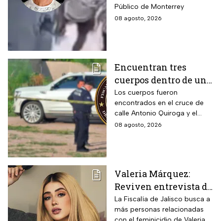
Público de Monterrey
08 agosto, 2026
Encuentran tres
cuerpos dentro de una
camioneta de lujo en
Los cuerpos fueron
encontrados en el cruce de
Hermosillo;
calle Antonio Quiroga y el
investigan posible
Boulevard Camino del Serie
08 agosto, 2026
riña
en Hermosillo, Sonora
Valeria Márquez:
Reviven entrevista de
Vivian de la torre en
La Fiscalía de Jalisco busca a
más personas relacionadas
donde se deslindó del
con el feminicidio de Valeria