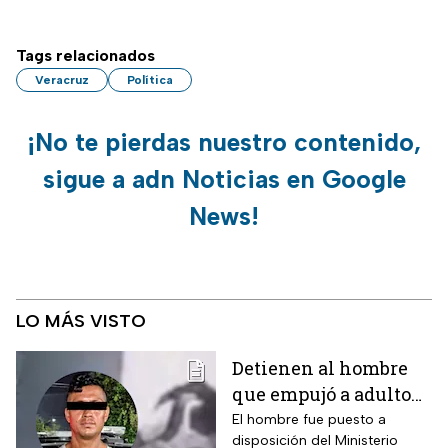
Tags relacionados
Veracruz
Política
¡No te pierdas nuestro contenido,
sigue a adn Noticias en Google
News!
LO MÁS VISTO
Detienen al hombre
que empujó a adulto
mayor frente a un
El hombre fue puesto a
disposición del Ministerio
tráiler en Monterrey