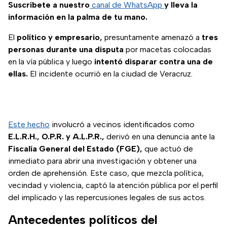
Derechos Humanos
Suscríbete a nuestro
canal de WhatsApp
y lleva la
de los mexicanos.
información en la palma de tu mano.
El
político y empresario,
presuntamente amenazó a
tres
personas durante una disputa
por macetas colocadas
en la vía pública y luego
intentó disparar contra una de
ellas.
El incidente ocurrió en la ciudad de Veracruz.
Este hecho
involucró a vecinos identificados como
E.L.R.H., O.P.R. y A.L.P.R.,
derivó en una denuncia ante la
Fiscalía General del Estado (FGE),
que actuó de
inmediato para abrir una investigación y obtener una
orden de aprehensión. Este caso, que mezcla política,
vecindad y violencia, captó la atención pública por el perfil
del implicado y las repercusiones legales de sus actos.
Antecedentes políticos del