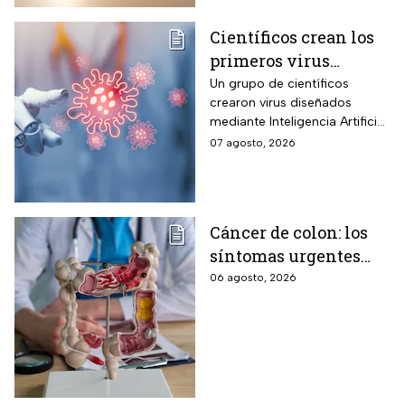
Científicos crean los
primeros virus
diseñados por la IA,
Un grupo de científicos
crearon virus diseñados
¿son peligrosos para
mediante Inteligencia Artificial
los humanos?
pero se han encendido las
07 agosto, 2026
alertar sobre cómo garantizar
su seguridad.
Cáncer de colon: los
síntomas urgentes
que te advierten que
06 agosto, 2026
ya está presente