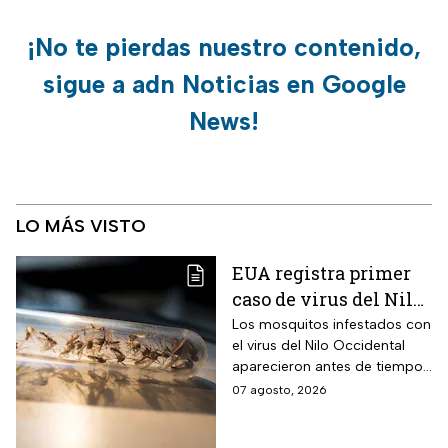
¡No te pierdas nuestro contenido,
sigue a adn Noticias en Google
News!
LO MÁS VISTO
EUA registra primer
caso de virus del Nilo
Occidental de 2026
Los mosquitos infestados con
el virus del Nilo Occidental
aparecieron antes de tiempo
en EUA; ya se registró el
07 agosto, 2026
primer caso en una persona