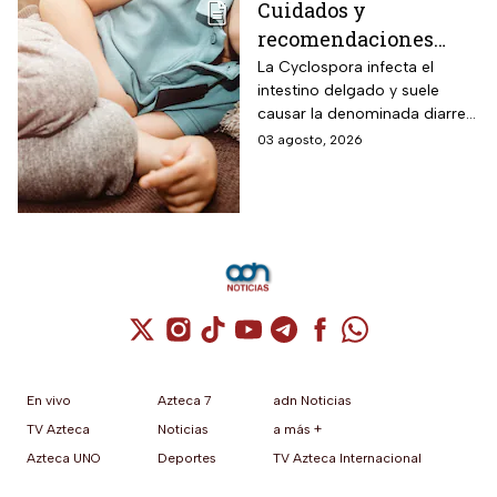
Cuidados y
recomendaciones
para niños ante los
La Cyclospora infecta el
intestino delgado y suele
riesgos por cyclospora
causar la denominada diarrea
explosiva, de acuerdo con
03 agosto, 2026
autoridades sanitarias.
Cuenta de X / Twitter (se abre en una nuev
Cuenta de Instagram (se abre en una n
Cuenta de TikTok (se abre en una
Cuenta de YouTube (se abre 
Cuenta de Telegram (se a
Cuenta de Facebook 
Cuenta de Whats
En vivo
Azteca 7
adn Noticias
TV Azteca
Noticias
a más +
Azteca UNO
Deportes
TV Azteca Internacional