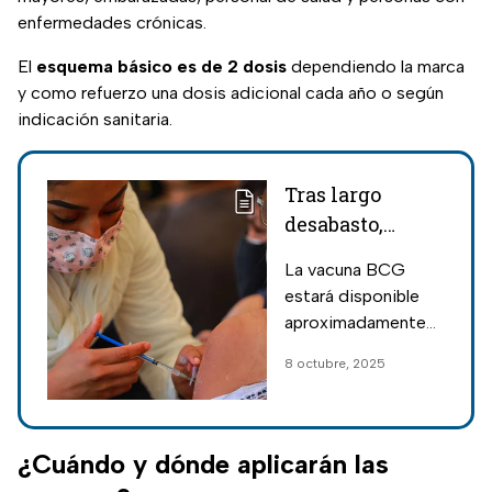
enfermedades crónicas.
El
esquema básico es de 2 dosis
dependiendo la marca
y como refuerzo una dosis adicional cada año o según
indicación sanitaria.
Tras largo
desabasto,
Secretaría de
La vacuna BCG
Salud anuncia
estará disponible
vacunación
aproximadamente
contra
en 15 días y
8 octubre, 2025
tuberculosis en
protegerá de las
México
variaciones graves
de la tuberculosis
¿Cuándo y dónde aplicarán las