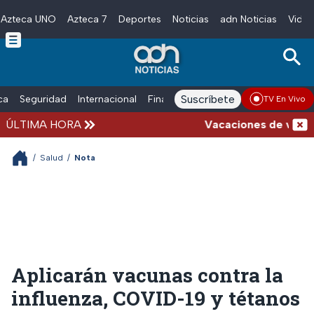
Azteca UNO
Azteca 7
Deportes
Noticias
adn Noticias
Video
Skip to main content
Suscríbete
ica
Seguridad
Internacional
Finanzas
adn Noticias Radio
Esp
TV En Vivo
ÚLTIMA HORA
Vacaciones de verano co
/
Salud
/
Nota
Aplicarán vacunas contra la
influenza, COVID-19 y tétanos