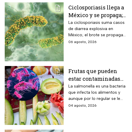
Ciclosporiasis llega a
México y se propaga;
activan protocolos
La ciclosporiasis suma casos
de diarrea explosiva en
para revisar frutas y
México; el brote se propaga
verduras
en el territorio nacional
06 agosto, 2026
Frutas que pueden
estar contaminadas
de salmonella y cómo
La salmonella es una bacteria
que infecta los alimentos y
protegerte del
aunque por lo regular se le
contagio
relaciona con el huevo,
04 agosto, 2026
algunas frutas pueden estar
contaminadas.