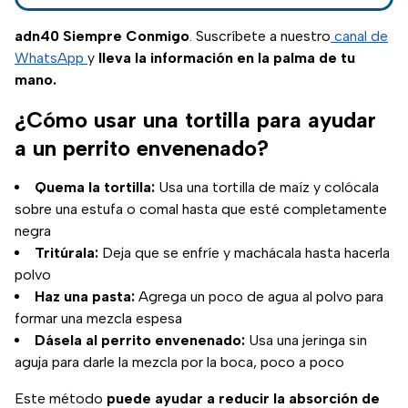
algunas
recomendaciones
adn40 Siempre Conmigo
. Suscríbete a nuestro
canal de
para que cuides a tu
WhatsApp
y
lleva la información en la palma de tu
perro o gato.
mano.
¿Cómo usar una tortilla para ayudar
a un perrito envenenado?
Quema la tortilla:
Usa una tortilla de maíz y colócala
sobre una estufa o comal hasta que esté completamente
negra
Tritúrala:
Deja que se enfríe y machácala hasta hacerla
polvo
Haz una pasta:
Agrega un poco de agua al polvo para
formar una mezcla espesa
Dásela al perrito envenenado:
Usa una jeringa sin
aguja para darle la mezcla por la boca, poco a poco
Este método
puede ayudar a reducir la absorción de