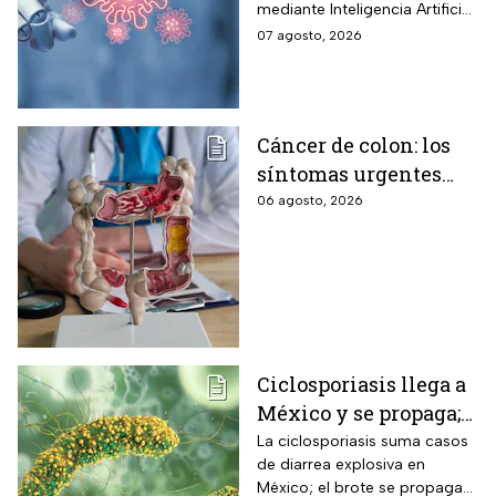
mediante Inteligencia Artificial
los humanos?
pero se han encendido las
07 agosto, 2026
alertar sobre cómo garantizar
su seguridad.
Cáncer de colon: los
síntomas urgentes
que te advierten que
06 agosto, 2026
ya está presente
Ciclosporiasis llega a
México y se propaga;
activan protocolos
La ciclosporiasis suma casos
de diarrea explosiva en
para revisar frutas y
México; el brote se propaga