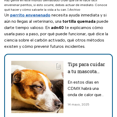
Hay gente en este mundo demasiado cruel que se le hace fácil
envenenar perritos, si esto ocurre, debes actuar de imediato. Conoce
qué hacer y cómo salvarle la vida a tu can.
|
Archivo
Un
perrito envenenado
necesita ayuda inmediata y si
aún no llegas al veterinario, una
tortilla quemada
puede
darte tiempo valioso. En
adn40
te explicamos cómo
usarla paso a paso, por qué puede funcionar, qué dice la
ciencia sobre el carbón activado, qué otros métodos
existen y cómo prevenir futuros incidentes.
Tips para cuidar
a tu mascota
durante la onda
En estos días en
de calor en
CDMX habrá una
CDMX
onda de calor que
provocará altas
14 mayo, 2025
temperaturas, y aquí
te compartimos