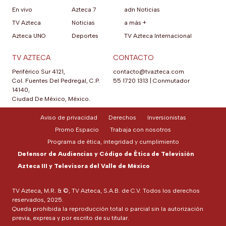
En vivo
Azteca 7
adn Noticias
TV Azteca
Noticias
a más +
Azteca UNO
Deportes
TV Azteca Internacional
TV AZTECA
CONTACTO
Periférico Sur 4121,
contacto@tvazteca.com
Col. Fuentes Del Pedregal, C.P.
55 1720 1313
|
Conmutador
14140,
Ciudad De México, México.
Aviso de privacidad
Derechos
Inversionistas
Promo Espacio
Trabaja con nosotros
Programa de ética, integridad y cumplimiento
Defensor de Audiencias y Código de Ética de Televisión
Azteca III y Televisora del Valle de México
TV Azteca, M.R. & ©, TV Azteca, S.A.B. de C.V. Todos los derechos
reservados, 2025.
Queda prohibida la reproducción total o parcial sin la autorización
previa, expresa y por escrito de su titular.