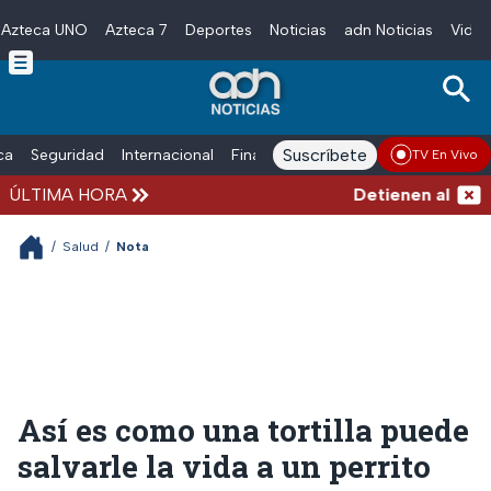
Azteca UNO
Azteca 7
Deportes
Noticias
adn Noticias
Video
Skip to main content
Suscríbete
ica
Seguridad
Internacional
Finanzas
adn Noticias Radio
Esp
TV En Vivo
ÚLTIMA HORA
Detienen al hombre
/
Salud
/
Nota
Así es como una tortilla puede
salvarle la vida a un perrito