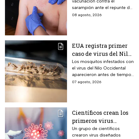
vacunación contra el
sarampión ante el repunte de
casos en América
08 agosto, 2026
EUA registra primer
caso de virus del Nilo
Occidental de 2026
Los mosquitos infestados con
el virus del Nilo Occidental
aparecieron antes de tiempo
en EUA; ya se registró el
07 agosto, 2026
primer caso en una persona
Científicos crean los
primeros virus
diseñados por la IA,
Un grupo de científicos
crearon virus diseñados
¿son peligrosos para