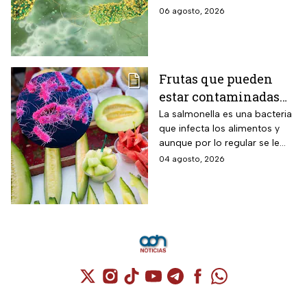
verduras
en el territorio nacional
06 agosto, 2026
Frutas que pueden
estar contaminadas
de salmonella y cómo
La salmonella es una bacteria
que infecta los alimentos y
protegerte del
aunque por lo regular se le
contagio
relaciona con el huevo,
04 agosto, 2026
algunas frutas pueden estar
contaminadas.
Cuenta de X / Twitter (se abre en una nuev
Cuenta de Instagram (se abre en una n
Cuenta de TikTok (se abre en una
Cuenta de YouTube (se abre 
Cuenta de Telegram (se a
Cuenta de Facebook 
Cuenta de Whats