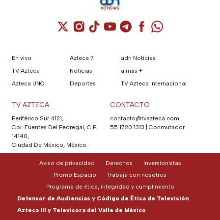
Cuenta de X / Twitter (se abre en una nuev
Cuenta de Instagram (se abre en una n
Cuenta de TikTok (se abre en una
Cuenta de YouTube (se abre 
Cuenta de Telegram (se a
Cuenta de Facebook 
Cuenta de Whats
En vivo
Azteca 7
adn Noticias
TV Azteca
Noticias
a más +
Azteca UNO
Deportes
TV Azteca Internacional
TV AZTECA
CONTACTO
Periférico Sur 4121,
contacto@tvazteca.com
Col. Fuentes Del Pedregal, C.P.
55 1720 1313
|
Conmutador
14140,
Ciudad De México, México.
Aviso de privacidad
Derechos
Inversionistas
Promo Espacio
Trabaja con nosotros
Programa de ética, integridad y cumplimiento
Defensor de Audiencias y Código de Ética de Televisión
Azteca III y Televisora del Valle de México