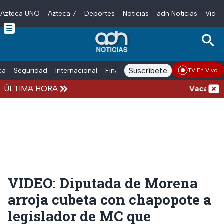
Azteca UNO
Azteca 7
Deportes
Noticias
adn Noticias
Video
Skip to main content
Suscríbete
ica
Seguridad
Internacional
Finanzas
adn Noticias Radio
Esp
TV En Vivo
ÚLTIMA HORA
Vacaciones
VIDEO: Diputada de Morena
arroja cubeta con chapopote a
legislador de MC que