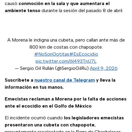
causó
conmoción en la sala y que aumentara el
ambiente tenso
durante la sesión del pasado 8 de abril.
A Morena le indigna una cubeta, pero callan ante más de
800 km de costas con chapopote.
#NoSonGotitas
#EsEcocidio
pic.twitter.com/6l493TnU7L
— Sergio Gil Rullán (@SergioGilRu)
April 9, 2026
Suscríbete a
nuestro canal de Telegram
y lleva la
información en tus manos.
Emecistas reclaman a Morena por la falta de acciones
ante el ecocidio en el Golfo de México
El incidente ocurrió cuando
los legisladores emecistas
presentaron una cubeta con chapopote
,
presuntamente recolectado en la Barra de Chachalacas,