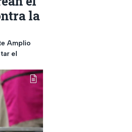
rean el
ntra la
nte Amplio
tar el