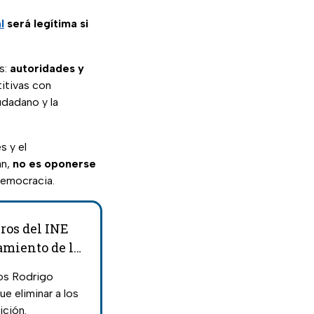
l
será legítima si
s:
autoridades y
itivas con
udadano y la
s y el
an,
no es oponerse
democracia.
ros del INE
amiento de la
os Rodrigo
e eliminar a los
ición.