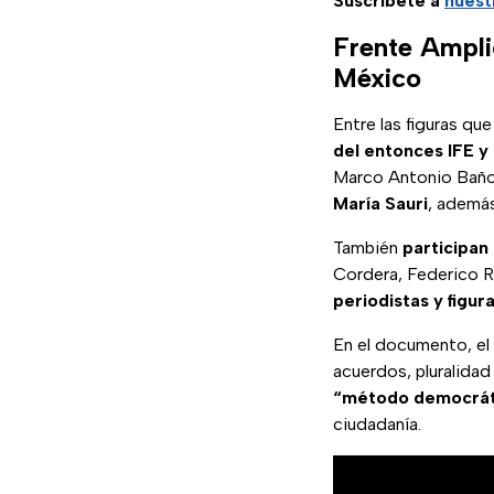
Suscríbete a
nuest
Frente Ampli
México
Entre las figuras qu
del entonces IFE y 
Marco Antonio Baños
María Sauri
, además
También
participan
Cordera, Federico R
periodistas y figur
En el documento, el
acuerdos, pluralida
“método democráti
ciudadanía.