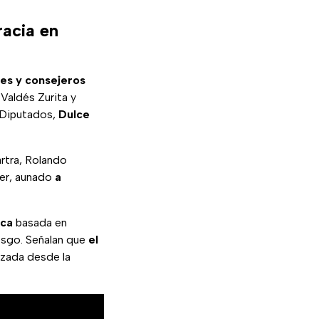
racia en
es y consejeros
Valdés Zurita y
 Diputados,
Dulce
rtra, Rolando
ser, aunado
a
ica
basada en
esgo. Señalan que
el
izada desde la