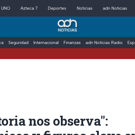
a UNO
Azteca 7
Deportes
Noticias
adn Noticias
ica
Seguridad
Internacional
Finanzas
adn Noticias Radio
Esp
toria nos observa":