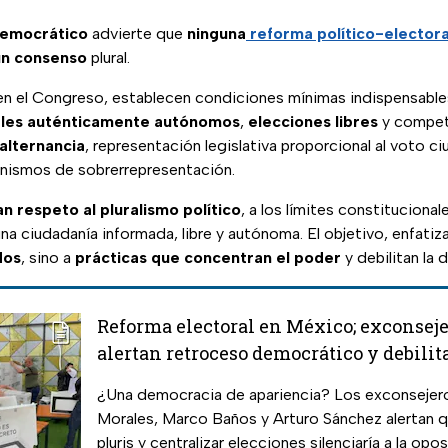
Democrático
advierte que
ninguna
reforma político-electora
un consenso
plural.
en el Congreso, establecen condiciones mínimas indispensable
rales auténticamente autónomos
,
elecciones libres
y compet
 alternancia
, representación legislativa proporcional al voto ci
nismos de sobrerrepresentación.
 respeto al pluralismo político
, a los límites constitucionale
na ciudadanía informada, libre y autónoma. El objetivo, enfatiz
dos
, sino a
prácticas que concentran el poder
y debilitan la 
Reforma electoral en México; exconseje
alertan retroceso democrático y debilit
oposición
¿Una democracia de apariencia? Los exconsejer
Morales, Marco Baños y Arturo Sánchez alertan qu
pluris y centralizar elecciones silenciaría a la opos