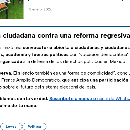
13 enero, 2026
 ciudadana contra una reforma regresiv
e lanzó una
convocatoria abierta a ciudadanas y ciudadanos
s, academia y fuerzas políticas
con "vocación democrática"
organizada
a la defensa de los derechos políticos en México.
serva
. El silencio también es una forma de complicidad”, concl
l Frente Amplio Democrático, que
anticipa una participación
o
sobre el futuro del sistema electoral del país.
ablamos con la verdad.
Suscríbete a nuestro
canal de What
palma de tu mano.
Leyes
Política