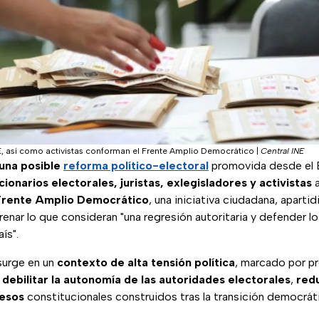
FE, así como activistas conforman el Frente Amplio Democrático
|
Central INE
una posible
reforma político-electoral
promovida desde el E
onarios electorales, juristas, exlegisladores y activistas
a
Frente Amplio Democrático
, una iniciativa ciudadana, aparti
renar lo que consideran "una regresión autoritaria y defender lo
ís".
surge en un
contexto de alta tensión política
, marcado por p
 debilitar la autonomía de las autoridades electorales
,
redu
pesos
constitucionales construidos tras la transición democrát