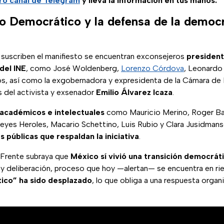
ro canal de Telegram
y lleva la información en tus manos.
o Democrático y la defensa de la democ
e suscriben el manifiesto se encuentran exconsejeros
president
del INE
, como José Woldenberg,
Lorenzo Córdova
, Leonardo 
, así como la exgobernadora y expresidenta de la Cámara de
 del activista y exsenador
Emilio Álvarez Icaza
.
 académicos e intelectuales
como Mauricio Merino, Roger Ba
eyes Heroles, Macario Schettino, Luis Rubio y Clara Jusidman
as públicas que respaldan la iniciativa
.
 Frente subraya que
México sí vivió una transición democrát
d y deliberación, proceso que hoy —alertan— se encuentra en ri
co” ha sido desplazado
, lo que obliga a una respuesta organ