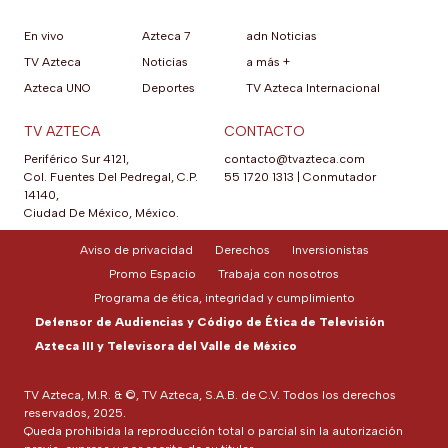
En vivo
Azteca 7
adn Noticias
TV Azteca
Noticias
a más +
Azteca UNO
Deportes
TV Azteca Internacional
TV AZTECA
CONTACTO
Periférico Sur 4121,
contacto@tvazteca.com
Col. Fuentes Del Pedregal, C.P.
55 1720 1313
|
Conmutador
14140,
Ciudad De México, México.
Aviso de privacidad
Derechos
Inversionistas
Promo Espacio
Trabaja con nosotros
Programa de ética, integridad y cumplimiento
Defensor de Audiencias y Código de Ética de Televisión
Azteca III y Televisora del Valle de México
TV Azteca, M.R. & ©, TV Azteca, S.A.B. de C.V. Todos los derechos
reservados, 2025.
Queda prohibida la reproducción total o parcial sin la autorización