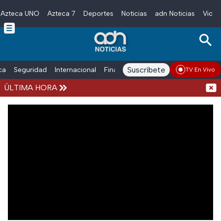
Azteca UNO
Azteca 7
Deportes
Noticias
adn Noticias
Video
Skip to main content
Suscríbete
ica
Seguridad
Internacional
Finanzas
adn Noticias Radio
Esp
TV En Vivo
 Caso Ayotzinapa
ÚLTIMA HORA