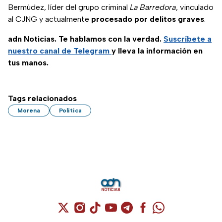
Bermúdez, líder del grupo criminal
La Barredora
, vinculado
al CJNG y actualmente
procesado por delitos graves
.
adn Noticias. Te hablamos con la verdad.
Suscríbete a
nuestro canal de Telegram
y lleva la información en
tus manos.
Tags relacionados
Morena
Política
Cuenta de X / Twitter (se abre en una nuev
Cuenta de Instagram (se abre en una n
Cuenta de TikTok (se abre en una
Cuenta de YouTube (se abre 
Cuenta de Telegram (se a
Cuenta de Facebook 
Cuenta de Whats