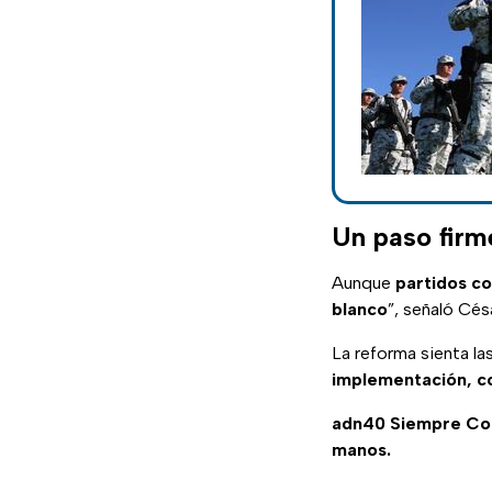
Un paso firme
Aunque
partidos c
blanco
”, señaló Cés
La reforma sienta la
implementación, c
adn40 Siempre C
manos.