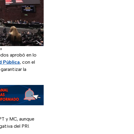
os
ados aprobó en lo
d Pública
, con el
arantizar la
PT y MC, aunque
ativa del PRI.