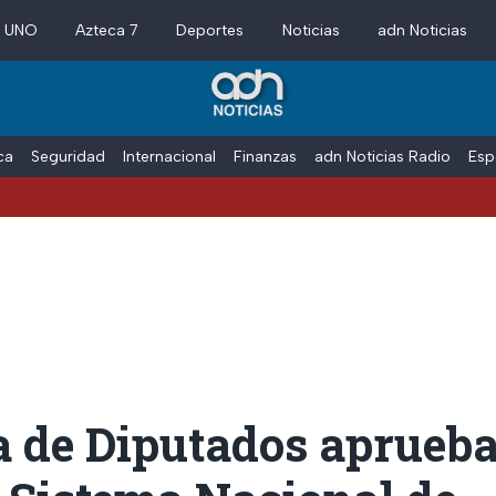
a UNO
Azteca 7
Deportes
Noticias
adn Noticias
ica
Seguridad
Internacional
Finanzas
adn Noticias Radio
Esp
 de Diputados aprueb