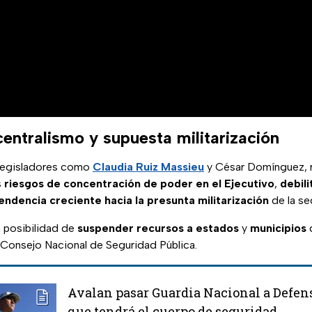
centralismo y supuesta militarización
 legisladores como
Claudia Ruiz Massieu
y César Domínguez, 
s
riesgos de concentración de poder en el Ejecutivo
,
debil
endencia creciente hacia la presunta militarización
de la se
a posibilidad de
suspender recursos a estados
y
municipios
 Consejo Nacional de Seguridad Pública.
Avalan pasar Guardia Nacional a Defen
que tendrá el cuerpo de seguridad