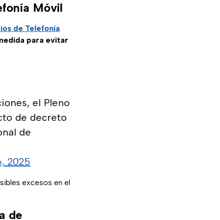
efonía Móvil
ios de Telefonía
medida para evitar
iones, el Pleno
ecto de decreto
onal de
6, 2025
sibles excesos en el
ia de