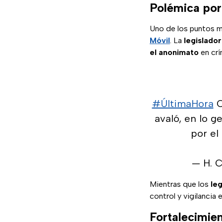
Polémica por
Uno de los puntos m
Móvil
. La
legislador
el anonimato
en crí
#ÚltimaHora
C
avaló, en lo g
por el
— H. 
Mientras que los
le
control y vigilancia e
Fortalecimien