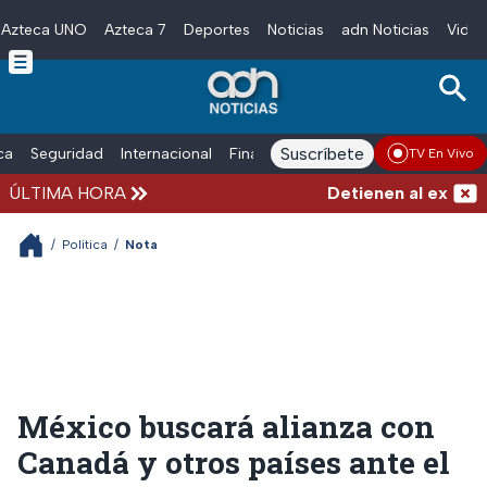
Azteca UNO
Azteca 7
Deportes
Noticias
adn Noticias
Video
Skip to main content
Suscríbete
ica
Seguridad
Internacional
Finanzas
adn Noticias Radio
Esp
TV En Vivo
ÚLTIMA HORA
Detienen al exgobern
/
Política
/
Nota
México buscará alianza con
Canadá y otros países ante el