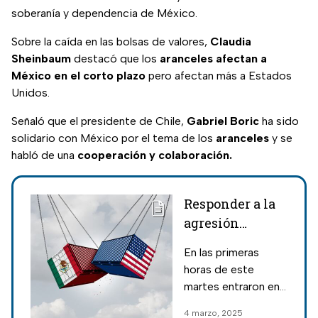
soberanía y dependencia de México.
Sobre la caída en las bolsas de valores,
Claudia
Sheinbaum
destacó que los
aranceles afectan a
México en el corto plazo
pero afectan más a Estados
Unidos.
Señaló que el presidente de Chile,
Gabriel Boric
ha sido
solidario con México por el tema de los
aranceles
y se
habló de una
cooperación y colaboración.
Responder a la
agresión
comercial de
En las primeras
Trump con
horas de este
aranceles sería
martes entraron en
un grave error
vigor los aranceles
4 marzo, 2025