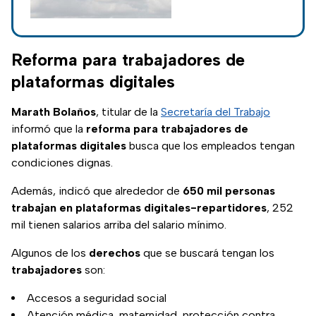
de Trump para
México y Canadá y
aquí te contamos
las cosecuencias de
Reforma para trabajadores de
la respuesta del
plataformas digitales
Gobierno de
México
Marath Bolaños
, titular de la
Secretaría del Trabajo
informó que la
reforma para trabajadores de
plataformas digitales
busca que los empleados tengan
condiciones dignas.
Además, indicó que alrededor de
650 mil personas
trabajan en plataformas digitales-repartidores
, 252
mil tienen salarios arriba del salario mínimo.
Algunos de los
derechos
que se buscará tengan los
trabajadores
son:
Accesos a seguridad social
Atención médica, maternidad, protección contra