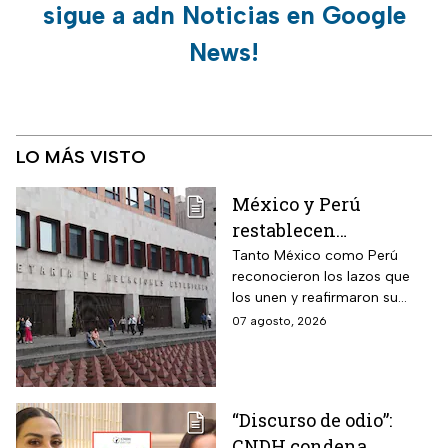
sigue a adn Noticias en Google
News!
LO MÁS VISTO
México y Perú
restablecen
relaciones
Tanto México como Perú
reconocieron los lazos que
diplomáticas después
los unen y reafirmaron su
de nueve meses
respeto al derecho
07 agosto, 2026
internacional
“Discurso de odio”:
CNDH condena