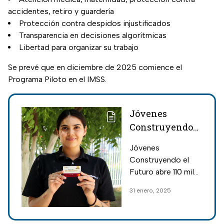
accidentes, retiro y guardería
Protección contra despidos injustificados
Transparencia en decisiones algorítmicas
Libertad para organizar su trabajo
Se prevé que en diciembre de 2025 comience el
Programa Piloto en el IMSS.
Jóvenes
Construyendo
el Futuro abre
Jóvenes
110 mil espacios:
Construyendo el
Así es el
Futuro abre 110 mil
registro el 1 de
espacios. Conoce
31 enero, 2025
febrero
los requisitos, el
proceso de registro
y cuánto recibirán