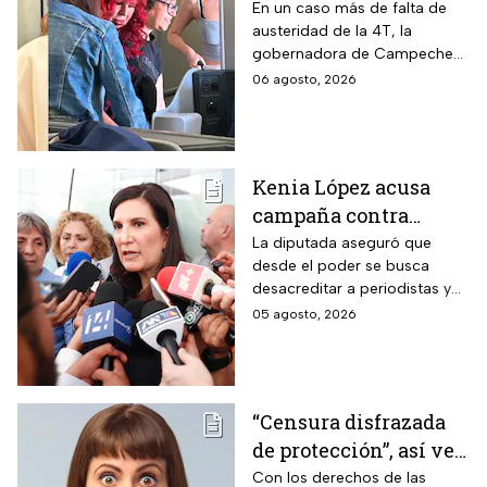
primera clase rumbo a
En un caso más de falta de
austeridad de la 4T, la
Madrid: ¿Y la
gobernadora de Campeche
austeridad?
fue captada arribando al viejo
06 agosto, 2026
continente a días de su
cumpleaños
Kenia López acusa
campaña contra
periodistas y lanza
La diputada aseguró que
desde el poder se busca
advertencia por la
desacreditar a periodistas y
libertad de expresión
medios de comunicación.
05 agosto, 2026
“Censura disfrazada
de protección”, así ve
Roberto Ruíz los
Con los derechos de las