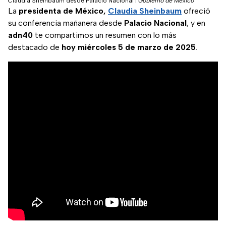
Claudia Sheinbaum desde Palacio Nacional
|
Gobierno de México
La
presidenta de México,
Claudia Sheinbaum
ofreció
su conferencia mañanera desde
Palacio Nacional
, y en
adn40
te compartimos un resumen con lo más
destacado de
hoy miércoles 5 de marzo de 2025
.