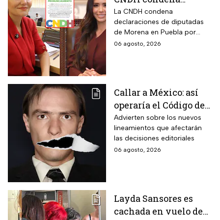
expresiones de
La CNDH condena
declaraciones de diputadas
diputadas de Morena
de Morena en Puebla por
contra adultos
expresiones edadistas hacia
06 agosto, 2026
mayores
adultos mayores; ¿basta con
una disculpa?
Callar a México: así
operaría el Código de
Ética y los defensores
Advierten sobre los nuevos
lineamientos que afectarán
de audiencias
las decisiones editoriales
06 agosto, 2026
Layda Sansores es
cachada en vuelo de