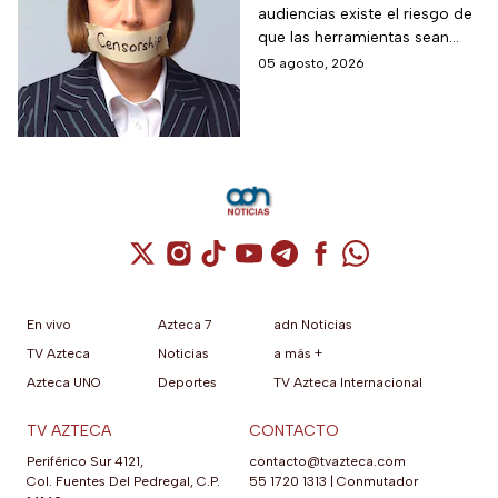
audiencias existe el riesgo de
cambios a la Ley de
que las herramientas sean
Telecomunicaciones
utilizadas para presionar o
05 agosto, 2026
desacreditar a medios de
comunicación críticos.
Cuenta de X / Twitter (se abre en una nuev
Cuenta de Instagram (se abre en una n
Cuenta de TikTok (se abre en una
Cuenta de YouTube (se abre 
Cuenta de Telegram (se a
Cuenta de Facebook 
Cuenta de Whats
En vivo
Azteca 7
adn Noticias
TV Azteca
Noticias
a más +
Azteca UNO
Deportes
TV Azteca Internacional
TV AZTECA
CONTACTO
Periférico Sur 4121,
contacto@tvazteca.com
Col. Fuentes Del Pedregal, C.P.
55 1720 1313
|
Conmutador