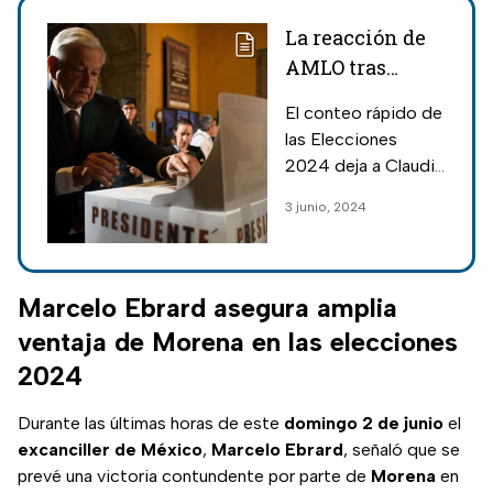
La reacción de
AMLO tras
victoria de
El conteo rápido de
Claudia
las Elecciones
Sheinbaum en
2024 deja a Claudia
las Elecciones
Sheinbaum como la
3 junio, 2024
2024
próxima presidenta
de México
Marcelo Ebrard asegura amplia
ventaja de Morena en las elecciones
2024
Durante las últimas horas de este
domingo 2 de junio
el
excanciller de México
,
Marcelo Ebrard
, señaló que se
prevé una victoria contundente por parte de
Morena
en