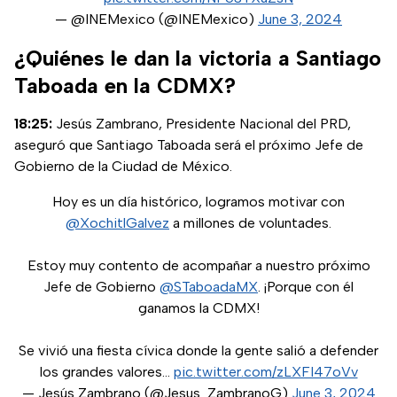
— @INEMexico (@INEMexico)
June 3, 2024
¿Quiénes le dan la victoria a Santiago
Taboada en la CDMX?
18:25:
Jesús Zambrano, Presidente Nacional del PRD,
aseguró que Santiago Taboada será el próximo Jefe de
Gobierno de la Ciudad de México.
Hoy es un día histórico, logramos motivar con
@XochitlGalvez
a millones de voluntades.
Estoy muy contento de acompañar a nuestro próximo
Jefe de Gobierno
@STaboadaMX
. ¡Porque con él
ganamos la CDMX!
Se vivió una fiesta cívica donde la gente salió a defender
los grandes valores…
pic.twitter.com/zLXFI47oVv
— Jesús Zambrano (@Jesus_ZambranoG)
June 3, 2024