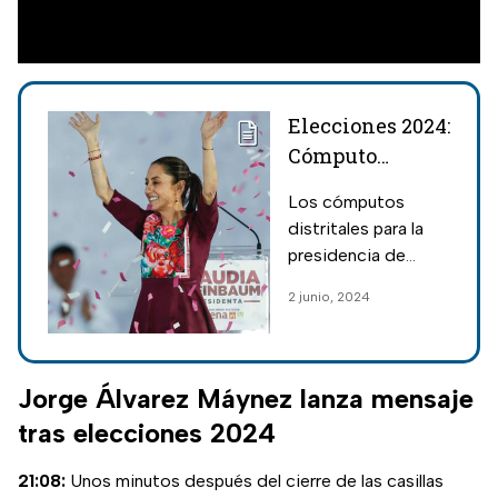
Elecciones 2024:
Cómputo
distrital para
Los cómputos
presidencia
distritales para la
confirma
presidencia de
triunfo de
México dieron el
2 junio, 2024
Claudia
triunfo a Claudia
Sheinbaum
Sheinbaum; el
conteo del INE
concluyó al 100%.
Jorge Álvarez Máynez lanza mensaje
tras elecciones 2024
21:08:
Unos minutos después del cierre de las casillas