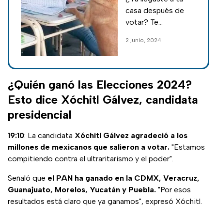
memes de las
casa después de
elecciones 2024
votar? Te
compartimos los
2 junio, 2024
mejores memes que
dejaron las
elecciones 2024
para que te rías en
¿Quién ganó las Elecciones 2024?
lo que se deciden a
Esto dice Xóchitl Gálvez, candidata
los ganadores.
presidencial
19:10
: La candidata
Xóchitl Gálvez agradeció a los
millones de mexicanos que salieron a votar.
"Estamos
compitiendo contra el ultraritarismo y el poder".
Señaló que
el PAN ha ganado en la CDMX, Veracruz,
Guanajuato, Morelos, Yucatán y Puebla.
"Por esos
resultados está claro que ya ganamos", expresó Xóchitl.