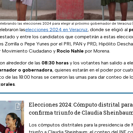
celebrando las elecciones 2024 para elegir al próximo gobernador de Veracruz
elebraron las
elecciones 2024 en Veracruz
, donde se eligió al
p
estado y entre los candidatos que competirán a estas eleccio
s Zorrilla o Pepe Yunes por el PRI, PAN y PRD, Hipólito Desch
r Movimiento Ciudadano y
Rocío Nahle
por Morena.
eron alrededor de las
08:30 horas
y los votantes han salido a ele
ernador o gobernadora
, quienes estarán en el poder por cuat
o de las 18:00 horas se cerraron las urnas para dar conteo de l
torales
.
Elecciones 2024: Cómputo distrital par
confirma triunfo de Claudia Sheinbau
Los cómputos distritales para la presidencia de 
triunfo a Claudia Sheinbaum; el conteo del INE co