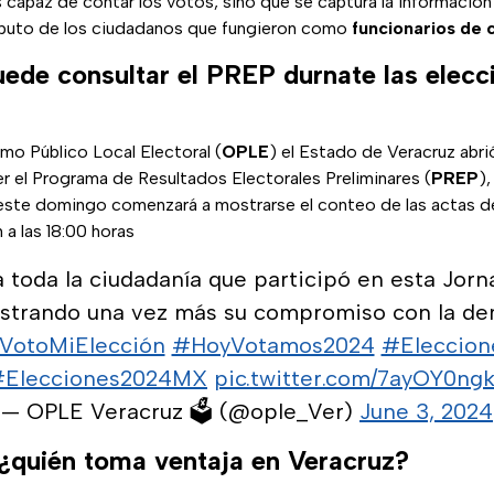
capaz de contar los votos, sino que se captura la información
mputo de los ciudadanos que fungieron como
funcionarios de c
ede consultar el PREP durnate las elec
mo Público Local Electoral (
OPLE
) el Estado de Veracruz abri
r el Programa de Resultados Electorales Preliminares (
PREP
),
ste domingo comenzará a mostrarse el conteo de las actas de
n a las 18:00 horas
toda la ciudadanía que participó en esta Jorna
strando una vez más su compromiso con la de
VotoMiElección
#HoyVotamos2024
#Eleccion
Elecciones2024MX
pic.twitter.com/7ayOY0ng
— OPLE Veracruz 🗳️ (@ople_Ver)
June 3, 2024
quién toma ventaja en Veracruz?