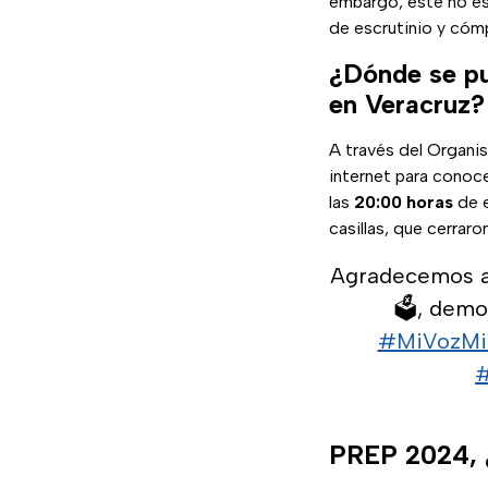
embargo, este no es 
de escrutinio y có
¿Dónde se pu
en Veracruz?
A través del Organis
internet para conoce
las
20:00 horas
de e
casillas, que cerraro
Agradecemos a 
🗳, demo
#MiVozMi
#
PREP 2024, ¿