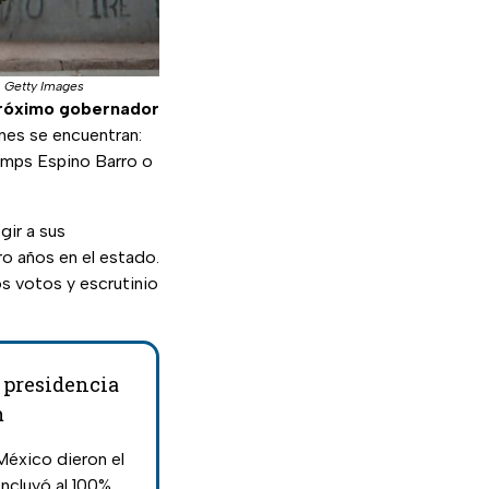
|
Getty Images
róximo gobernador
nes se encuentran:
amps Espino Barro o
gir a sus
ro años en el estado.
os votos y escrutinio
a presidencia
m
México dieron el
ncluyó al 100%.