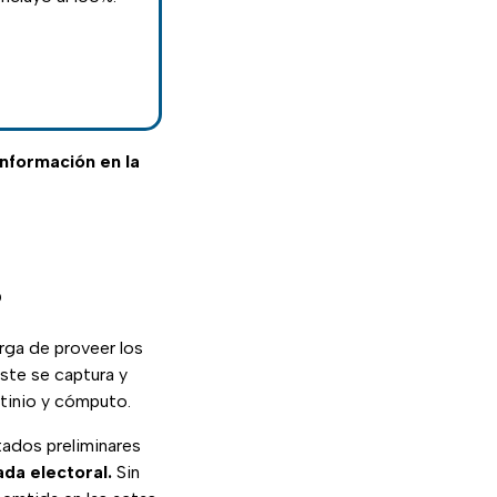
 información en la
?
rga de proveer los
éste se captura y
utinio y cómputo.
tados preliminares
ada electoral.
Sin