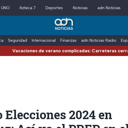
a UNO
Azteca 7
Deportes
Noticias
adn Noticias
ica
Seguridad
Internacional
Finanzas
adn Noticias Radio
Esp
ciones de verano complicadas: Carreteras cerradas por b
 Elecciones 2024 en