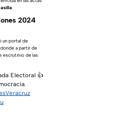
 emtida en las actas
asilla
.
ciones 2024
ó un portal de
 donde a partir de
 escrutinio de las
da Electoral 👍
mocracia.
esVeracruz
ku