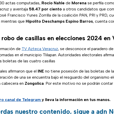
il 30 actas computadas,
Rocío Nahle
de
Morena
se perfila com
cruz y aventaja
58.47 por ciento
a otros candidatos que comp
osé Francisco Yunes Zorrilla de la coalición PAN, PRI y PRD, cu
, mientras que
Hipolito Deschamps Espino Barros
, cuenta co
 robo de casillas en elecciones 2024 en 
ormación de
TV Azteca Veracruz
, se desconoce el paradero de 
tomadas en el municipio Tlilapan. Autoridades electorales afirm
s boletas de las cuatro casillas
ales afirmaron que el
INE
no tiene posesión de las boletas de las
eración de una se encuentra bajo el resguardo del organismo el
on cabecera en
Zongolica
. Por este motivo no se podrán contar
tro canal de Telegram
y lleva la información en tus manos.
erdas nuestro contenido, sigue a adn N