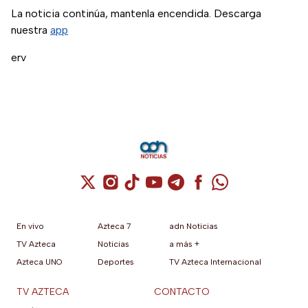
La noticia continúa, mantenla encendida. Descarga
nuestra
app
erv
Cuenta de X / Twitter (se abre en una nuev
Cuenta de Instagram (se abre en una n
Cuenta de TikTok (se abre en una
Cuenta de YouTube (se abre 
Cuenta de Telegram (se a
Cuenta de Facebook 
Cuenta de Whats
En vivo
Azteca 7
adn Noticias
TV Azteca
Noticias
a más +
Azteca UNO
Deportes
TV Azteca Internacional
TV AZTECA
CONTACTO