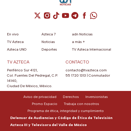
Cuenta de X / Twitter (se abre en una nuev
Cuenta de Instagram (se abre en una n
Cuenta de TikTok (se abre en una
Cuenta de YouTube (se abre 
Cuenta de Telegram (se a
Cuenta de Facebook 
Cuenta de Whats
En vivo
Azteca 7
adn Noticias
TV Azteca
Noticias
a más +
Azteca UNO
Deportes
TV Azteca Internacional
TV AZTECA
CONTACTO
Periférico Sur 4121,
contacto@tvazteca.com
Col. Fuentes Del Pedregal, C.P.
55 1720 1313
|
Conmutador
14140,
Ciudad De México, México.
Aviso de privacidad
Derechos
Inversionistas
Promo Espacio
Trabaja con nosotros
Programa de ética, integridad y cumplimiento
Defensor de Audiencias y Código de Ética de Televisión
Azteca III y Televisora del Valle de México