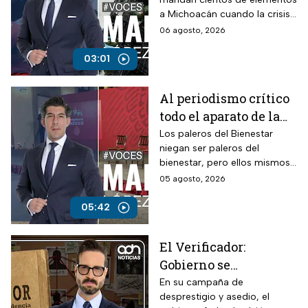
violencia e
a Michoacán cuando la crisis
inseguridad
estalló por la violencia.
06 agosto, 2026
03:01
Al periodismo crítico
todo el aparato de la
ley, mientras a los
Los paleros del Bienestar
niegan ser paleros del
“paleros del
bienestar, pero ellos mismos
bienestar”, dinero a
se ponen en evidencia
05 agosto, 2026
manos llenas
durante sus participaciones
haciendo sus preguntas a
05:42
modo.
El Verificador:
Gobierno se
contradice sobre TV
En su campaña de
desprestigio y asedio, el
Azteca; revive