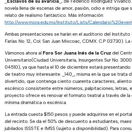
_
Esclavos de su avaricia
_, de Federico Rodríguez Vivanco.
novela llena de escenas de amor, pasión, odio e intriga que s
relato de realismo fantástico. Más información:
http://www.mora.edu.mx/Instituto/Lists/Calendario%20eve
Ambas presentaciones se harán en el auditorio del Institut
Farías No. 12, Col. San Juan Mixcoac, CDMX. C.P 03730). La e
Vámonos ahora al
Foro Sor Juana Inés de la Cruz
del Centr
Universitario(Ciudad Universitaria, Insurgentes Sur No. 30
04510), ya que hasta el 10 de diciembre estará presentando
de teatro muy interesante: _140_, misma en la que se trata 
divertido, que contenga ciento cuarenta caracteres, aliento
escénico consistente entre números, palpitaciones, letras, 
proyecto ofrece es renovar el formato teatral a través de la
mínima dramática o escénica.
La entrada cuesta $150 pesos y puede adquirirse en el portal 
del recinto. Se da el 50% de descuento a estudiantes, ma
jubilados ISSSTE e IMSS (sujeto a disponibilidad). Para consul