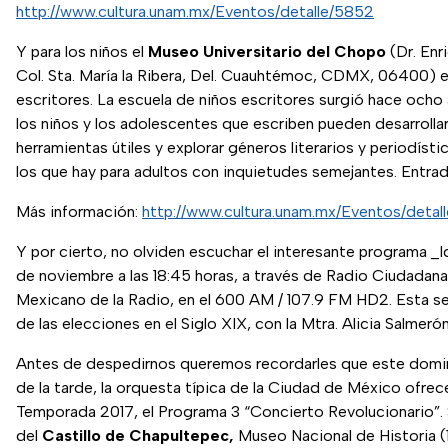
http://www.cultura.unam.mx/Eventos/detalle/5852
Y para los niños el
Museo Universitario del Chopo
(Dr. Enr
Col. Sta. María la Ribera, Del. Cuauhtémoc, CDMX, 06400) 
escritores. La escuela de niños escritores surgió hace oc
los niños y los adolescentes que escriben pueden desarrollar 
herramientas útiles y explorar géneros literarios y periodístic
los que hay para adultos con inquietudes semejantes. Entrada
Más información:
http://www.cultura.unam.mx/Eventos/detal
Y por cierto, no olviden escuchar el interesante programa _
de noviembre a las 18:45 horas, a través de Radio Ciudadana,
Mexicano de la Radio, en el 600 AM / 107.9 FM HD2. Esta se
de las elecciones en el Siglo XIX, con la Mtra. Alicia Salmer
Antes de despedirnos queremos recordarles que este domin
de la tarde, la orquesta típica de la Ciudad de México ofrec
Temporada 2017, el Programa 3 “Concierto Revolucionario”. Se
del
Castillo de Chapultepec,
Museo Nacional de Historia (