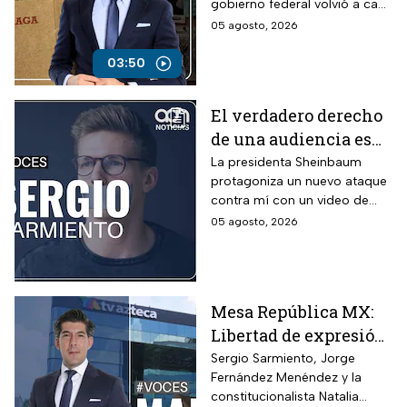
gobierno federal volvió a caer
presuntos adeudos
en contradicciones al señalar
05 agosto, 2026
fiscales
a la televisora del Ajusco por
presuntos adeudos, pese a
03:50
que anteriormente había
asegurado que no existían
El verdadero derecho
pagos pendientes.
de una audiencia es
tener la opción de
La presidenta Sheinbaum
protagoniza un nuevo ataque
cambiar de canal,
contra mí con un video de
opina Sergio
hace 26 años.
05 agosto, 2026
Sarmiento
Mesa República MX:
Libertad de expresión
en riesgo y los
Sergio Sarmiento, Jorge
Fernández Menéndez y la
ataques contra TV
constitucionalista Natalia
Azteca