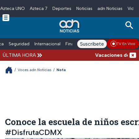
Azteca UNO
Azteca 7
Deportes
Noticias
adn Noticias
Video
Skip to main content
Suscríbete
ica
Seguridad
Internacional
Finanzas
adn Noticias Radio
Esp
TV En Vivo
ÚLTIMA HORA
Vacaciones de verano c
/
Voces adn Noticias
/
Nota
Conoce la escuela de niños escr
#DisfrutaCDMX