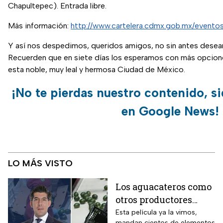
Chapultepec). Entrada libre.
Más información:
http://www.cartelera.cdmx.gob.mx/evento
Y así nos despedimos, queridos amigos, no sin antes desear
Recuerden que en siete días los esperamos con más opcione
esta noble, muy leal y hermosa Ciudad de México.
¡No te pierdas nuestro contenido, s
en Google News!
LO MÁS VISTO
Los aguacateros como
otros productores
están asfixiados por la
Esta película ya la vimos,
mandan cientos de elementos