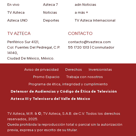
En vivo
Azteca 7
adn Noticias
TV Azteca
Noticias
a más +
Azteca UNO
Deportes
TV Azteca Internacional
TV AZTECA
CONTACTO
Periférico Sur 4121,
contacto@tvazteca.com
Col. Fuentes Del Pedregal, C.P.
55 1720 1313
|
Conmutador
14140,
Ciudad De México, México.
Aviso de privacidad
Derechos
Inversionistas
Promo Espacio
Trabaja con nosotros
Programa de ética, integridad y cumplimiento
Defensor de Audiencias y Código de Ética de Televisión
Azteca III y Televisora del Valle de México
TV Azteca, M.R. & ©, TV Azteca, S.A.B. de C.V. Todos los derechos
reservados, 2025.
Queda prohibida la reproducción total o parcial sin la autorización
previa, expresa y por escrito de su titular.