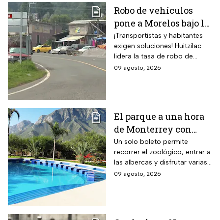
Robo de vehículos
pone a Morelos bajo la
lupa: Huitzilac
¡Transportistas y habitantes
exigen soluciones! Huitzilac
registra la mayor tasa
lidera la tasa de robo de
del país
vehículos en México, con 78
09 agosto, 2026
casos solo de enero a mayo.
El parque a una hora
de Monterrey con
zoológico, tirolesa y
Un solo boleto permite
recorrer el zoológico, entrar a
alberca: esto cuesta la
las albercas y disfrutar varias
entrada en agosto de
áreas recreativas cerca de
09 agosto, 2026
2026
Monterrey