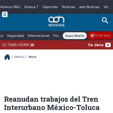
Azteca UNO
Azteca 7
Deportes
Noticias
adn Noticias
Video
Skip to main content
Suscríbete
ica
Seguridad
Internacional
Finanzas
adn Noticias Radio
Esp
TV En Vivo
ÚLTIMA HORA
Se desata bal
/
México
/
Nota
Reanudan trabajos del Tren
Interurbano México-Toluca