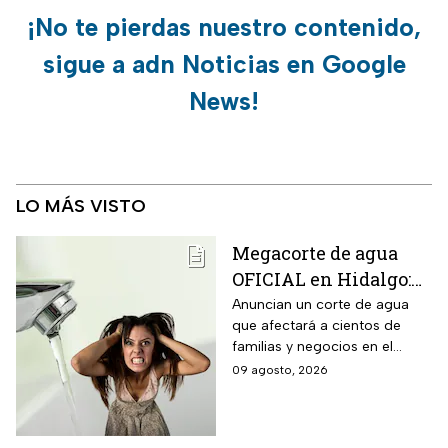
¡No te pierdas nuestro contenido,
sigue a adn Noticias en Google
News!
LO MÁS VISTO
Megacorte de agua
OFICIAL en Hidalgo:
Colonias se quedan
Anuncian un corte de agua
que afectará a cientos de
sin servicio del 11 al
familias y negocios en el
14 de agosto
municipio de Pachuca, a lo
09 agosto, 2026
largo de 72 horas.