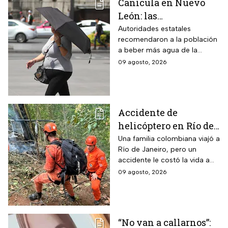
Canícula en Nuevo
León: las
recomendaciones de
Autoridades estatales
recomendaron a la población
la Secretaría de Medio
a beber más agua de la
Ambiente para
habitual
09 agosto, 2026
proteger a los adultos
mayores del calor de
más de 40 grados en
agosto 2026
Accidente de
helicóptero en Río de
Janeiro deja muertos;
Una familia colombiana viajó a
Río de Janeiro, pero un
su familia los
accidente le costó la vida a
esperaba en tierra
tres integrantes
09 agosto, 2026
“No van a callarnos”: