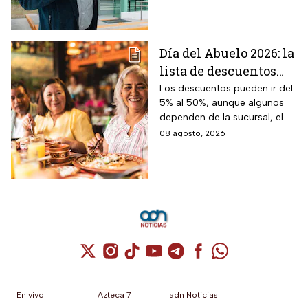
Día del Abuelo 2026: la
lista de descuentos
con tu credencial
Los descuentos pueden ir del
5% al 50%, aunque algunos
INAPAM en
dependen de la sucursal, el
restaurantes,
servicio y los lugares
08 agosto, 2026
transporte y tiendas
disponibles
Cuenta de X / Twitter (se abre en una nuev
Cuenta de Instagram (se abre en una n
Cuenta de TikTok (se abre en una
Cuenta de YouTube (se abre 
Cuenta de Telegram (se a
Cuenta de Facebook 
Cuenta de Whats
En vivo
Azteca 7
adn Noticias