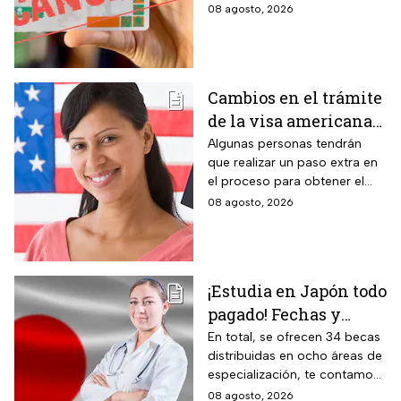
escolar, unidades de
08 agosto, 2026
automovilistas que
emergencia y vehículos de
cometan esta
pasajeros que ocasionen un
siniestro vial en la entidad por
infracción
medio de una infracción muy
Cambios en el trámite
común.
de la visa americana
2026 y para quiénes
Algunas personas tendrán
que realizar un paso extra en
aplica
el proceso para obtener el
documento que permite
08 agosto, 2026
ingresar legalmente a Estados
Unidos.
¡Estudia en Japón todo
pagado! Fechas y
requisitos de la
En total, se ofrecen 34 becas
distribuidas en ocho áreas de
convocatoria para
especialización, te contamos
becas de estancias en
todos los detalles.
08 agosto, 2026