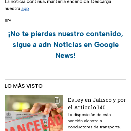
La noticia continúa, mantenla encendida. Descarga
nuestra
app
.
erv
¡No te pierdas nuestro contenido,
sigue a adn Noticias en Google
News!
LO MÁS VISTO
Es ley en Jalisco y por
el Artículo 140
cancelarán la licencia
La disposición de esta
sanción alcanza a
de conducir de por
conductores de transporte
vida a todos los