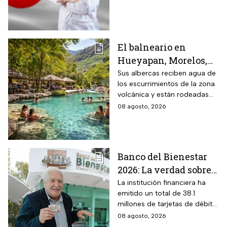
2026
El balneario en
Hueyapan, Morelos,
que combina albercas
Sus albercas reciben agua de
los escurrimientos de la zona
cristalinas con la
volcánica y están rodeadas
naturaleza del volcán
de vegetación, áreas verdes y
08 agosto, 2026
Popocatépetl y cuesta
espacios para descansar
$40 pesos: días,
horarios y cómo llegar
Banco del Bienestar
2026: La verdad sobre
entrar a Buró de
La institución financiera ha
emitido un total de 38.1
Crédito por tenerla
millones de tarjetas de débito
para la dispersión de los
08 agosto, 2026
programas sociales.