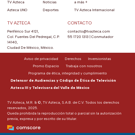
TV Azteca
Noticias
a más +
Azteca UNO
Deportes
TV Azteca Internacional
TV AZTECA
CONTACTO
Periférico Sur 4121,
contacto@tvazteca.com
Col. Fuentes Del Pedregal, C.P.
55 1720 1313
|
Conmutador
14140,
Ciudad De México, México.
Aviso de privacidad
Derechos
Inversionistas
Promo Espacio
Trabaja con nosotros
Programa de ética, integridad y cumplimiento
Defensor de Audiencias y Código de Ética de Televisión
Azteca III y Televisora del Valle de México
TV Azteca, M.R. & ©, TV Azteca, S.A.B. de C.V. Todos los derechos
reservados, 2025.
Queda prohibida la reproducción total o parcial sin la autorización
previa, expresa y por escrito de su titular.