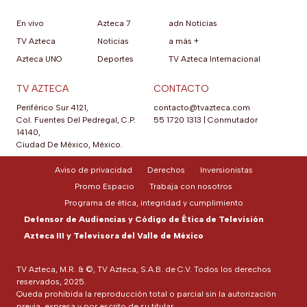
En vivo
Azteca 7
adn Noticias
TV Azteca
Noticias
a más +
Azteca UNO
Deportes
TV Azteca Internacional
TV AZTECA
CONTACTO
Periférico Sur 4121,
contacto@tvazteca.com
Col. Fuentes Del Pedregal, C.P.
55 1720 1313
|
Conmutador
14140,
Ciudad De México, México.
Aviso de privacidad
Derechos
Inversionistas
Promo Espacio
Trabaja con nosotros
Programa de ética, integridad y cumplimiento
Defensor de Audiencias y Código de Ética de Televisión
Azteca III y Televisora del Valle de México
TV Azteca, M.R. & ©, TV Azteca, S.A.B. de C.V. Todos los derechos
reservados, 2025.
Queda prohibida la reproducción total o parcial sin la autorización
previa, expresa y por escrito de su titular.