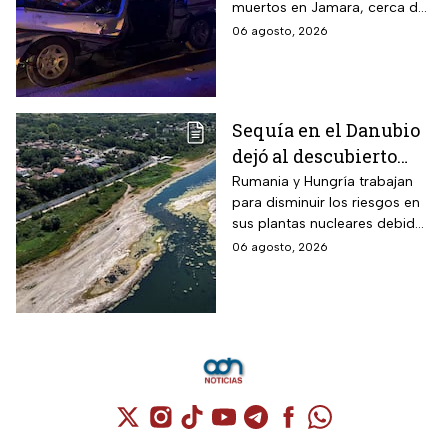
muertos en Jamara, cerca de
Damasco; autoridades
06 agosto, 2026
investigan posible atentado
con artefacto explosivo.
Sequía en el Danubio
dejó al descubierto
buques de la Segunda
Rumania y Hungría trabajan
para disminuir los riesgos en
Guerra Mundial
sus plantas nucleares debido
a los mínimos históricos
06 agosto, 2026
Cuenta de X / Twitter (se abre en una nuev
Cuenta de Instagram (se abre en una n
Cuenta de TikTok (se abre en una
Cuenta de YouTube (se abre 
Cuenta de Telegram (se a
Cuenta de Facebook 
Cuenta de Whats