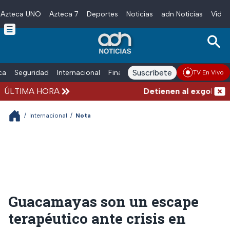
Azteca UNO
Azteca 7
Deportes
Noticias
adn Noticias
Video
Skip to main content
Suscríbete
ica
Seguridad
Internacional
Finanzas
adn Noticias Radio
Esp
TV En Vivo
ÚLTIMA HORA
Detienen al exgobernado
/
Internacional
/
Nota
Guacamayas son un escape
terapéutico ante crisis en