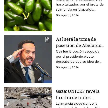
hospitalizados por el brote de
estados de EUA
salmonela en jalapeños
exportados desde México
06 agosto, 2026
Así será la toma de
posesión de Abelardo
de la Espriella en Cali,
Cali fue la opción escogida
por el presidente electo
Colombia: fecha, hora
después de que su idea de
y dónde ver
hacerlo en una guarnición
06 agosto, 2026
militar en Popayán, fuera
descartada.
Gaza: UNICEF revela
la cifra de niños
muertos tras alto al
La infancia sigue siendo la