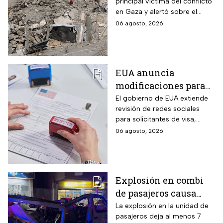
principal víctima del conflicto
fuego
en Gaza y alertó sobre el
aumento de menores
06 agosto, 2026
fallecidos, la crisis humanitaria
y la urgencia de alcanzar un
acuerdo que permita detener
la violencia.
EUA anuncia
modificaciones para
el trámite de la visa:
El gobierno de EUA extiende
revisión de redes sociales
mexicanos deberán
para solicitantes de visa,
cumplir nueva
incluyendo mexicanos y
06 agosto, 2026
medida
periodistas. ¿Qué opinas
sobre este control digital y su
impacto en la privacidad?
Explosión en combi
de pasajeros causa
terror en las calles de
La explosión en la unidad de
pasajeros deja al menos 7
Jaramana en Damasco