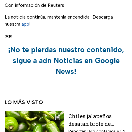
Con información de Reuters
La noticia continúa, mantenla encendida. ¡Descarga
nuestra
app
!
sga
¡No te pierdas nuestro contenido,
sigue a adn Noticias en Google
News!
LO MÁS VISTO
Chiles jalapeños
desatan brote de
salmonella en 27
Reportan 345 contagios y 36