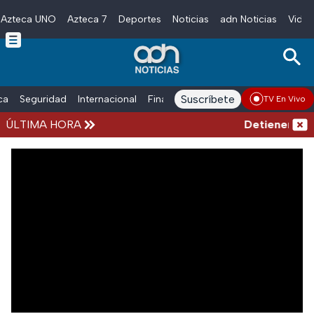
Azteca UNO
Azteca 7
Deportes
Noticias
adn Noticias
Video
Skip to main content
Suscríbete
ica
Seguridad
Internacional
Finanzas
adn Noticias Radio
Esp
TV En Vivo
ÚLTIMA HORA
Detienen al 