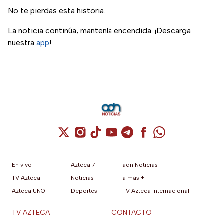
No te pierdas esta historia.
La noticia continúa, mantenla encendida. ¡Descarga
nuestra
app
!
Cuenta de X / Twitter (se abre en una nuev
Cuenta de Instagram (se abre en una n
Cuenta de TikTok (se abre en una
Cuenta de YouTube (se abre 
Cuenta de Telegram (se a
Cuenta de Facebook 
Cuenta de Whats
En vivo
Azteca 7
adn Noticias
TV Azteca
Noticias
a más +
Azteca UNO
Deportes
TV Azteca Internacional
TV AZTECA
CONTACTO