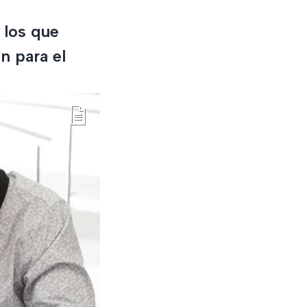
4
 los que
n para el