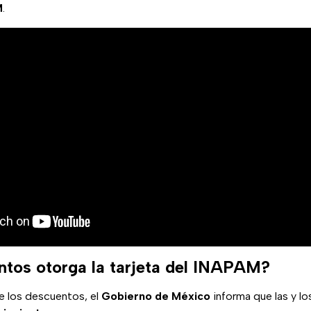
M
.
tos otorga la tarjeta del INAPAM?
e los descuentos, el
Gobierno de México
informa que las y l