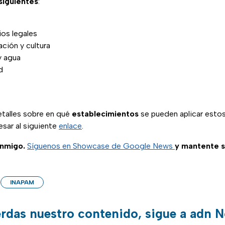
siguientes
:
ios legales
ción y cultura
y agua
d
talles sobre en qué
establecimientos
se pueden aplicar esto
sar al siguiente
enlace
.
nmigo.
Síguenos en Showcase de Google News
y mantente 
INAPAM
erdas nuestro contenido, sigue a adn N