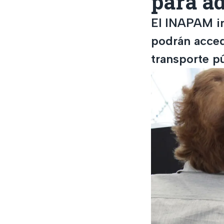
para a
El INAPAM in
podrán acced
transporte pú