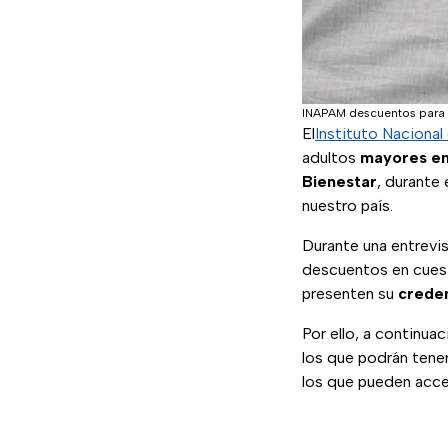
INAPAM descuentos para
El
Instituto Naciona
adultos
mayores
e
Bienestar
, durante
nuestro país.
Durante una entrevis
descuentos en cuest
presenten su
creden
Por ello, a continu
los que podrán tener
los que pueden acce