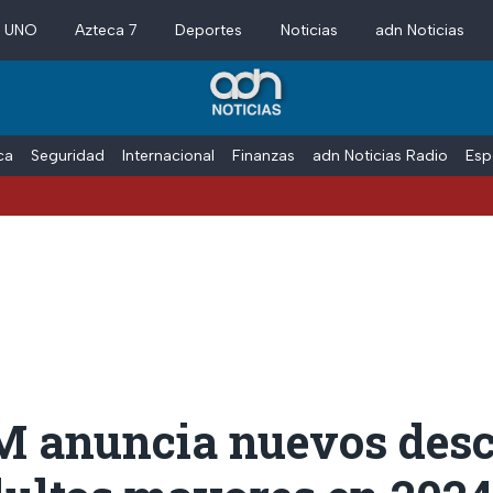
a UNO
Azteca 7
Deportes
Noticias
adn Noticias
ica
Seguridad
Internacional
Finanzas
adn Noticias Radio
Esp
Vac
 anuncia nuevos desc