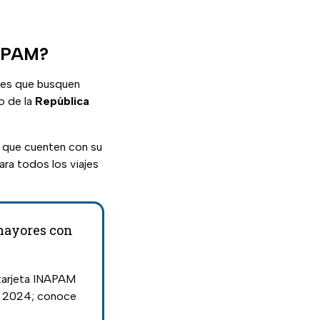
NAPAM?
res que busquen
o de la
República
 que cuenten con su
ra todos los viajes
mayores con
tarjeta INAPAM
te 2024; conoce