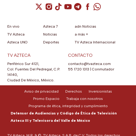
Cuenta de X / Twitter (se abre en una nuev
Cuenta de Instagram (se abre en una n
Cuenta de TikTok (se abre en una
Cuenta de YouTube (se abre 
Cuenta de Telegram (se a
Cuenta de Facebook 
Cuenta de Whats
En vivo
Azteca 7
adn Noticias
TV Azteca
Noticias
a más +
Azteca UNO
Deportes
TV Azteca Internacional
TV AZTECA
CONTACTO
Periférico Sur 4121,
contacto@tvazteca.com
Col. Fuentes Del Pedregal, C.P.
55 1720 1313
|
Conmutador
14140,
Ciudad De México, México.
Aviso de privacidad
Derechos
Inversionistas
Promo Espacio
Trabaja con nosotros
Programa de ética, integridad y cumplimiento
Defensor de Audiencias y Código de Ética de Televisión
Azteca III y Televisora del Valle de México
TV Azteca, M.R. & ©, TV Azteca, S.A.B. de C.V. Todos los derechos