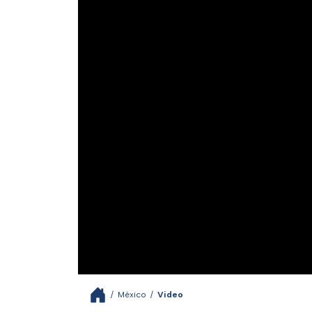
/
México
/
Video