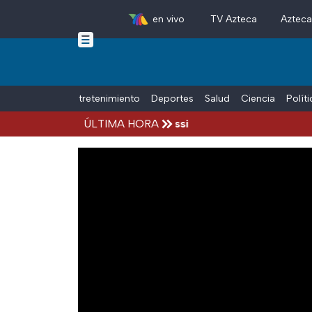
en vivo
TV Azteca
Aztec
Skip to main content
Tiempo Libre
Entretenimiento
Deportes
Salud
Ciencia
Polít
años, Jorge, papá de Lionel Messi
ÚLTIMA HORA