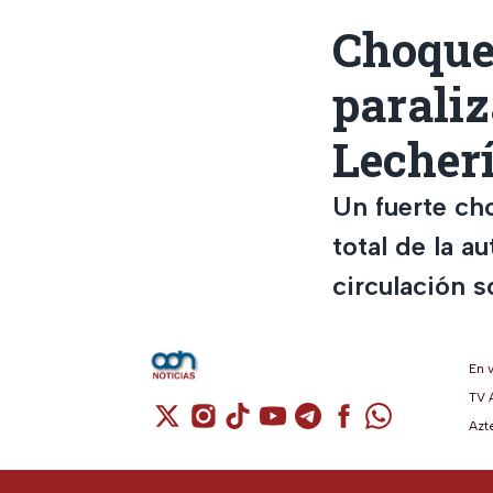
Choque 
parali
Lecher
Un fuerte cho
total de la 
circulación s
En 
TV 
Cuenta de X / Twitter (se abre en una n
Cuenta de Instagram (se abre en u
Cuenta de TikTok (se abre en 
Cuenta de YouTube (se ab
Cuenta de Telegram (
Cuenta de Facebo
Cuenta de Wh
Azt