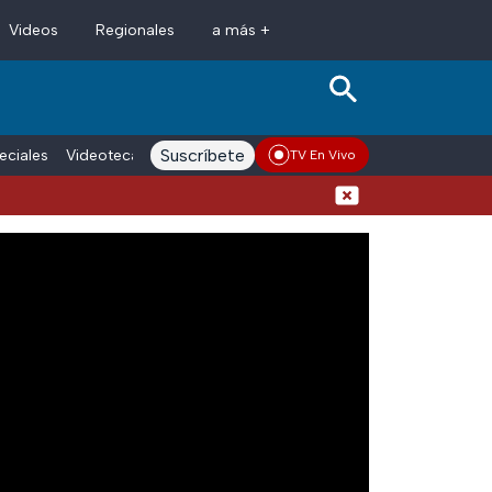
Videos
Regionales
a más +
Suscríbete
eciales
Videoteca
Conductores
Voces adn Noticias
Enlace La
TV En Vivo