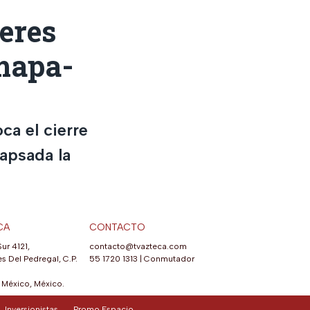
leres
mapa-
ca el cierre
apsada la
CA
CONTACTO
Sur 4121,
contacto@tvazteca.com
s Del Pedregal, C.P.
55 1720 1313
|
Conmutador
México, México.
Inversionistas
Promo Espacio