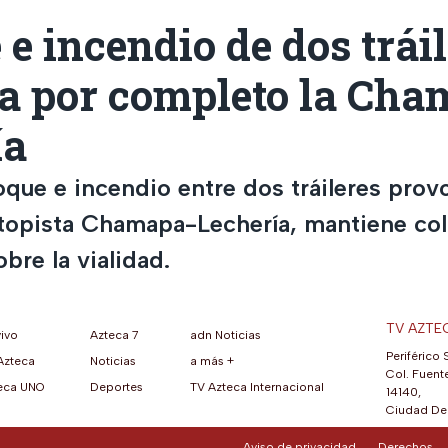
e incendio de dos trái
za por completo la Cha
ía
que e incendio entre dos tráileres provo
autopista Chamapa-Lechería, mantiene col
obre la vialidad.
TV AZTE
vivo
Azteca 7
adn Noticias
Periférico 
Azteca
Noticias
a más +
ueva pestaña)
na nueva pestaña)
una nueva pestaña)
re en una nueva pestaña)
se abre en una nueva pestaña)
ok (se abre en una nueva pestaña)
atsApp (se abre en una nueva pestaña)
Col. Fuente
eca UNO
Deportes
TV Azteca Internacional
14140,
Ciudad De 
Aviso de privacidad
Derechos