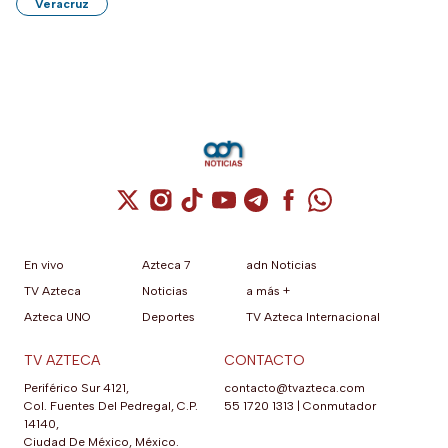
Veracruz
Cuenta de X / Twitter (se abre en una nuev
Cuenta de Instagram (se abre en una n
Cuenta de TikTok (se abre en una
Cuenta de YouTube (se abre 
Cuenta de Telegram (se a
Cuenta de Facebook 
Cuenta de Whats
En vivo
Azteca 7
adn Noticias
TV Azteca
Noticias
a más +
Azteca UNO
Deportes
TV Azteca Internacional
TV AZTECA
CONTACTO
Periférico Sur 4121,
contacto@tvazteca.com
Col. Fuentes Del Pedregal, C.P.
55 1720 1313
|
Conmutador
14140,
Ciudad De México, México.