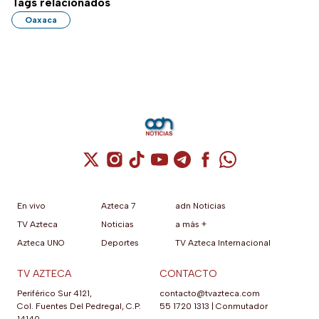
Tags relacionados
Oaxaca
Cuenta de X / Twitter (se abre en una nuev
Cuenta de Instagram (se abre en una n
Cuenta de TikTok (se abre en una
Cuenta de YouTube (se abre 
Cuenta de Telegram (se a
Cuenta de Facebook 
Cuenta de Whats
En vivo
Azteca 7
adn Noticias
TV Azteca
Noticias
a más +
Azteca UNO
Deportes
TV Azteca Internacional
TV AZTECA
CONTACTO
Periférico Sur 4121,
contacto@tvazteca.com
Col. Fuentes Del Pedregal, C.P.
55 1720 1313
|
Conmutador
14140,