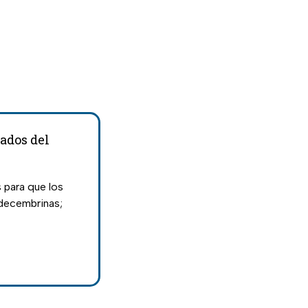
lados del
s para que los
decembrinas;