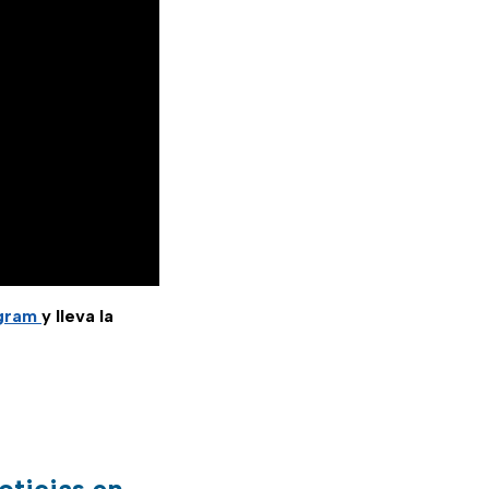
egram
y lleva la
oticias en