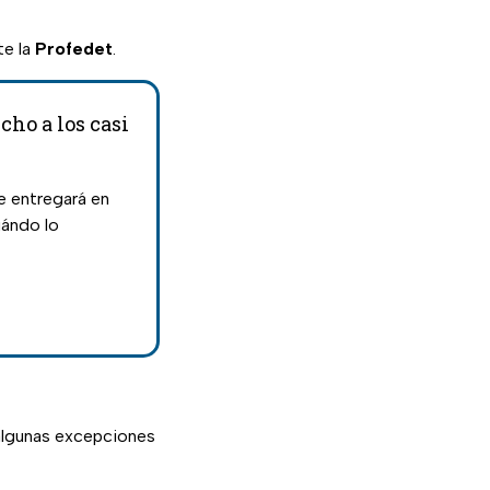
te la
Profedet
.
cho a los casi
e entregará en
uándo lo
algunas excepciones