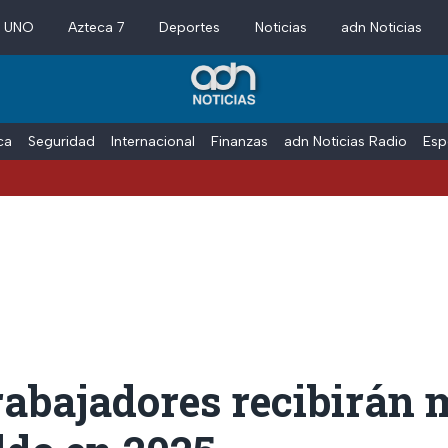
a UNO
Azteca 7
Deportes
Noticias
adn Noticias
ica
Seguridad
Internacional
Finanzas
adn Noticias Radio
Esp
rabajadores recibirán