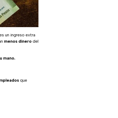
es un ingreso extra
rán
menos dinero
del
tu mano.
mpleados
que