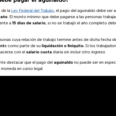
7
de la
Ley Federal del Trabajo
, el pago del aguinaldo debe ser 
 año
. El monto mínimo que debe pagarse a las personas trabaja
lente a
15 días de salario
, si no se trabajó el año completo deb
rsonas cuya relación de trabajo termine antes de dicha fecha de
nt
e como parte de su
liquidación o finiquito.
Si los trabajador
 hacerse con el
salario cuota
diaria sin incluir otro ingreso.
nte destacar que el pago del
aguinaldo
no puede ser en espec
a moneda en curso legal.