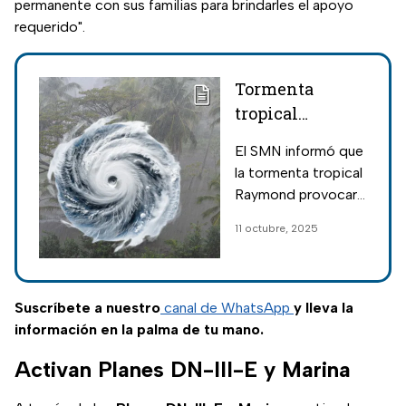
permanente con sus familias para brindarles el apoyo
requerido".
Tormenta
tropical
Raymond tocará
El SMN informó que
tierra este 11 de
la tormenta tropical
octubre;
Raymond provocará
trayectoria en
intensas lluvias en
11 octubre, 2025
tiempo real
estados como
Sonora, Chihuahua y
Baja California Sur
este 11 de octubre.
Suscríbete a nuestro
canal de WhatsApp
y lleva la
información en la palma de tu mano.
Activan Planes DN-III-E y Marina