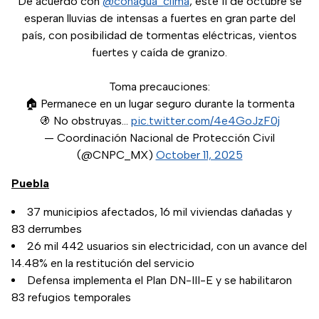
De acuerdo con
@conagua_clima
, este 11 de octubre se
esperan lluvias de intensas a fuertes en gran parte del
país, con posibilidad de tormentas eléctricas, vientos
fuertes y caída de granizo.
Toma precauciones:
🏠 Permanece en un lugar seguro durante la tormenta
🚯 No obstruyas…
pic.twitter.com/4e4GoJzF0j
— Coordinación Nacional de Protección Civil
(@CNPC_MX)
October 11, 2025
Puebla
37 municipios afectados, 16 mil viviendas dañadas y
83 derrumbes
26 mil 442 usuarios sin electricidad, con un avance del
14.48% en la restitución del servicio
Defensa implementa el Plan DN-III-E y se habilitaron
83 refugios temporales