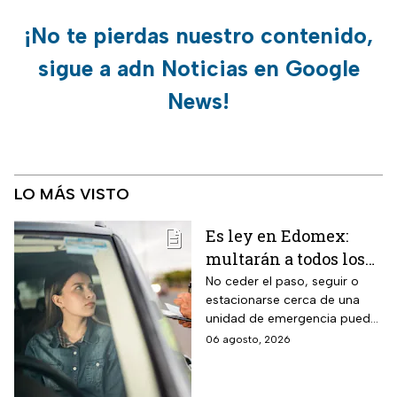
¡No te pierdas nuestro contenido,
sigue a adn Noticias en Google
News!
LO MÁS VISTO
Es ley en Edomex:
multarán a todos los
conductores que
No ceder el paso, seguir o
estacionarse cerca de una
cometan este error
unidad de emergencia puede
frente a ambulancias
generar una multa de más de
06 agosto, 2026
y patrullas
$500 pesos y retrasar una
atención urgente