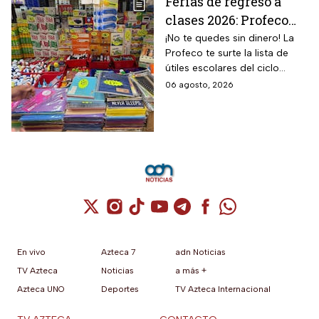
Ferias de regreso a
clases 2026: Profeco
anuncia descuentos
¡No te quedes sin dinero! La
Profeco te surte la lista de
en útiles, mochilas y
útiles escolares del ciclo
uniformes; consulta
2026-2027 a precios de
06 agosto, 2026
sedes
remate.
Cuenta de X / Twitter (se abre en una nuev
Cuenta de Instagram (se abre en una n
Cuenta de TikTok (se abre en una
Cuenta de YouTube (se abre 
Cuenta de Telegram (se a
Cuenta de Facebook 
Cuenta de Whats
En vivo
Azteca 7
adn Noticias
TV Azteca
Noticias
a más +
Azteca UNO
Deportes
TV Azteca Internacional