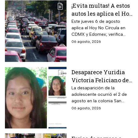
¡Evita multas! A estos
autos les aplica el Hoy
No Circula durante
Este jueves 6 de agosto
aplica el Hoy No Circula en
este jueves en CDMX
CDMX y Edomex; verifica
y partes del Edomex
color de engomado, placas y
06 agosto, 2026
holograma para evitar multas
y corralón.
Desaparece Yuridia
Victoria Feliciano de
13 años en Tlalpan,
La desaparición de la
adolescente ocurrió el 2 de
CDMX; activan Alerta
agosto en la colonia San
Amber
Pedro Mártir; autoridades
06 agosto, 2026
piden ayuda para localizarla