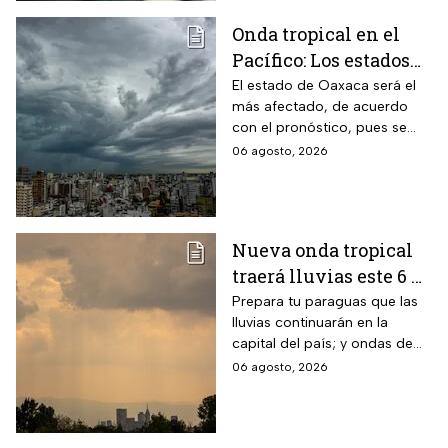
Onda tropical en el
Pacífico: Los estados
donde lloverá más
El estado de Oaxaca será el
más afectado, de acuerdo
fuerte este jueves y
con el pronóstico, pues se
viernes
prevén lluvias intensas con
06 agosto, 2026
acumulados de entre 75 a 100
milímetros.
Nueva onda tropical
traerá lluvias este 6 de
agosto; Monzón
Prepara tu paraguas que las
lluvias continuarán en la
mexicano aumentará
capital del país; y ondas de
las temperaturas este
calor afectarán el norte de
06 agosto, 2026
jueves
México