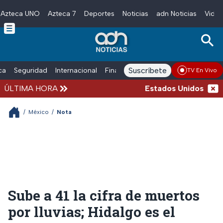
Azteca UNO
Azteca 7
Deportes
Noticias
adn Noticias
Video
Skip to main content
Suscríbete
ica
Seguridad
Internacional
Finanzas
adn Noticias Radio
Esp
TV En Vivo
ÚLTIMA HORA
Estados Unidos suspend
/
México
/
Nota
Sube a 41 la cifra de muertos
por lluvias; Hidalgo es el