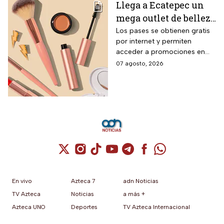
Llega a Ecatepec un
mega outlet de belleza
con entrada gratis y
Los pases se obtienen gratis
por internet y permiten
descuentos de hasta el
acceder a promociones en
80% durante 5 días
maquillaje, perfumes y
07 agosto, 2026
consecutivos en
cuidado personal
agosto de 2026
Cuenta de X / Twitter (se abre en una nuev
Cuenta de Instagram (se abre en una n
Cuenta de TikTok (se abre en una
Cuenta de YouTube (se abre 
Cuenta de Telegram (se a
Cuenta de Facebook 
Cuenta de Whats
En vivo
Azteca 7
adn Noticias
TV Azteca
Noticias
a más +
Azteca UNO
Deportes
TV Azteca Internacional