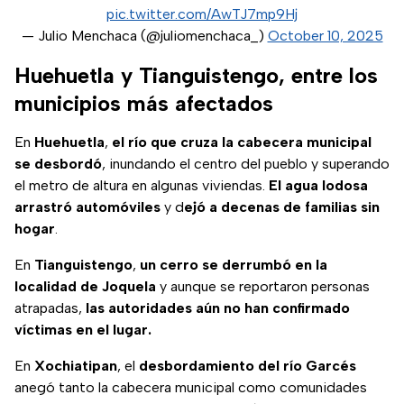
pic.twitter.com/AwTJ7mp9Hj
— Julio Menchaca (@juliomenchaca_)
October 10, 2025
Huehuetla y Tianguistengo, entre los
municipios más afectados
En
Huehuetla
,
el río que cruza la cabecera municipal
se desbordó
, inundando el centro del pueblo y superando
el metro de altura en algunas viviendas.
El agua lodosa
arrastró automóviles
y d
ejó a decenas de familias sin
hogar
.
En
Tianguistengo
,
un cerro se derrumbó en la
localidad de Joquela
y aunque se reportaron personas
atrapadas,
las autoridades aún no han confirmado
víctimas en el lugar.
En
Xochiatipan
, el
desbordamiento del río Garcés
anegó tanto la cabecera municipal como comunidades