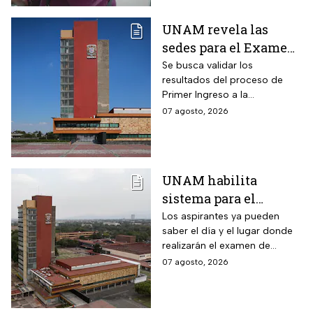
UNAM revela las
sedes para el Examen
de control 2026;
Se busca validar los
resultados del proceso de
consulta dónde será
Primer Ingreso a la
Licenciatura luego de
07 agosto, 2026
anomalías presentadas
UNAM habilita
sistema para el
examen de control: así
Los aspirantes ya pueden
saber el día y el lugar donde
puedes consultar
realizarán el examen de
fecha, hora y sede
control de forma presencial
07 agosto, 2026