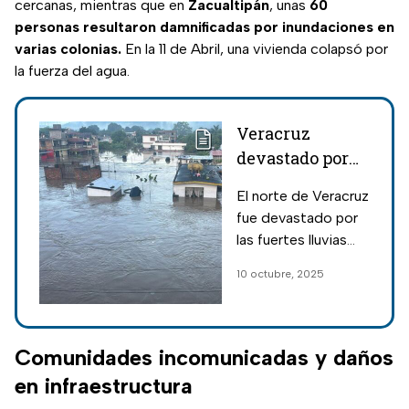
cercanas, mientras que en
Zacualtipán
, unas
60
personas resultaron damnificadas por inundaciones en
varias colonias.
En la 11 de Abril, una vivienda colapsó por
la fuerza del agua.
Veracruz
devastado por
lluvias e
El norte de Veracruz
inundaciones
fue devastado por
en Poza Rica;
las fuertes lluvias
números de
que desbordaron el
10 octubre, 2025
emergencia y
río Cazones que
cómo pedir
cruza por Poza Rica
y Álamo; reportan
ayuda
fallas eléctricas.
Comunidades incomunicadas y daños
en infraestructura