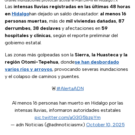
Graves inundaciones provocan activar el Plan DN-III en Hidalgo
|
X
Las
intensas lluvias registradas en las últimas 48 horas
en
Hidalgo
han dejado un saldo devastador:
al menos 16
personas muertas
, más de
mil viviendas dañadas
,
87
derrumbes
,
38 deslaves
y afectaciones en
59
hospitales y clínicas
, según el reporte preliminar del
gobierno estatal.
Las zonas más golpeadas son la
Sierra, la Huasteca y la
región Otomí-Tepehua
, donde
se han desbordado
varios ríos y arroyos
, provocando severas inundaciones
y el colapso de caminos y puentes.
🚨
#AlertaADN
Al menos 16 personas han muerto en Hidalgo por las
intensas lluvias, informaron autoridades estatales
pic.twitter.com/aG3G5bzpYm
— adn Noticias (@adnnoticiasmx)
October 10, 2025