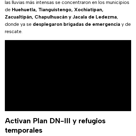
las lluvias más intensas se concentraron en los municipios
de
Huehuetla, Tianguistengo, Xochiatipan,
Zacualtipán, Chapulhuacán y Jacala de Ledezma
,
donde ya se
desplegaron brigadas de emergencia
y de
rescate.
Activan Plan DN-III y refugios
temporales