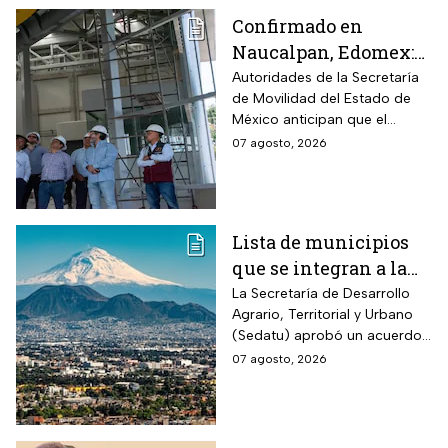
Confirmado en
Naucalpan, Edomex:
la Línea 3 del
Autoridades de la Secretaría
de Movilidad del Estado de
Mexicable llega al
México anticipan que el
71,4% de avance y
transporte teleférico reducirá
07 agosto, 2026
anuncian cuándo
drásticamente los tiempos de
entraría en
traslado para 700 mil
mexiquenses.
funcionamiento
Lista de municipios
que se integran a la
Zona Metropolitana
La Secretaría de Desarrollo
Agrario, Territorial y Urbano
del Valle de México
(Sedatu) aprobó un acuerdo
para que se integren más
07 agosto, 2026
municipios a la Zona
Metropolitana del Valle de
México (ZMVM).