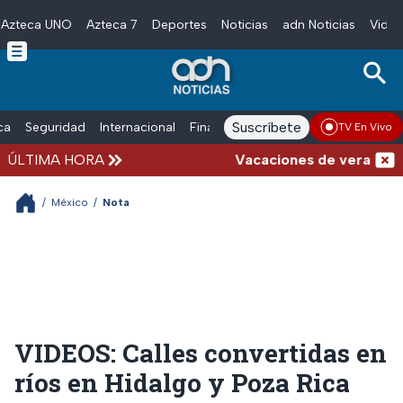
Azteca UNO
Azteca 7
Deportes
Noticias
adn Noticias
Video
Skip to main content
Suscríbete
ica
Seguridad
Internacional
Finanzas
adn Noticias Radio
Esp
TV En Vivo
ÚLTIMA HORA
Vacaciones de verano compli
/
México
/
Nota
VIDEOS: Calles convertidas en
ríos en Hidalgo y Poza Rica