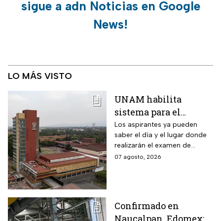
sigue a adn Noticias en Google
News!
LO MÁS VISTO
UNAM habilita
sistema para el
examen de control: así
Los aspirantes ya pueden
saber el día y el lugar donde
puedes consultar
realizarán el examen de
fecha, hora y sede
control de forma presencial
07 agosto, 2026
Confirmado en
Naucalpan, Edomex: