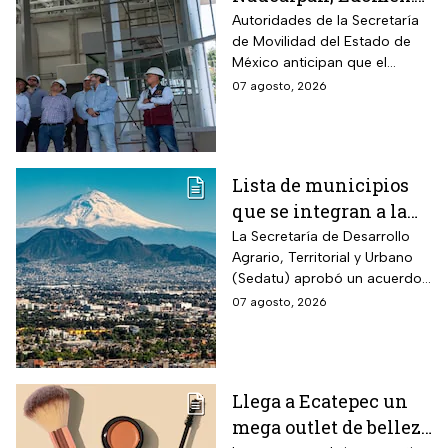
la Línea 3 del
Autoridades de la Secretaría
de Movilidad del Estado de
Mexicable llega al
México anticipan que el
71,4% de avance y
transporte teleférico reducirá
07 agosto, 2026
anuncian cuándo
drásticamente los tiempos de
entraría en
traslado para 700 mil
mexiquenses.
funcionamiento
Lista de municipios
que se integran a la
Zona Metropolitana
La Secretaría de Desarrollo
Agrario, Territorial y Urbano
del Valle de México
(Sedatu) aprobó un acuerdo
para que se integren más
07 agosto, 2026
municipios a la Zona
Metropolitana del Valle de
México (ZMVM).
Llega a Ecatepec un
mega outlet de belleza