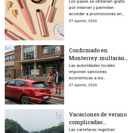
con entrada gratis y
Los pases se obtienen gratis
por internet y permiten
descuentos de hasta el
acceder a promociones en
80% durante 5 días
maquillaje, perfumes y
07 agosto, 2026
consecutivos en
cuidado personal
agosto de 2026
Confirmado en
Monterrey: multarán
a conductores que
Las autoridades locales
imponen sanciones
superen este límite de
económicas a los
velocidad en zonas
automovilistas que rebasen la
07 agosto, 2026
escolares
velocidad permitida en las
inmediaciones de los
planteles educativos.
Vacaciones de verano
complicadas:
Carreteras cerradas
Las carreteras registran