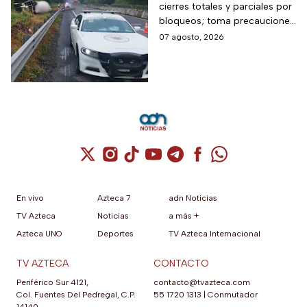
cierres totales y parciales por
por bloqueos y fuertes
bloqueos; toma precauciones
accidentes hoy
si viajas en estas vacaciones
07 agosto, 2026
viernes 7 de agosto
de verano
Cuenta de X / Twitter (se abre en una nuev
Cuenta de Instagram (se abre en una n
Cuenta de TikTok (se abre en una
Cuenta de YouTube (se abre 
Cuenta de Telegram (se a
Cuenta de Facebook 
Cuenta de Whats
En vivo
Azteca 7
adn Noticias
TV Azteca
Noticias
a más +
Azteca UNO
Deportes
TV Azteca Internacional
TV AZTECA
CONTACTO
Periférico Sur 4121,
contacto@tvazteca.com
Col. Fuentes Del Pedregal, C.P.
55 1720 1313
|
Conmutador