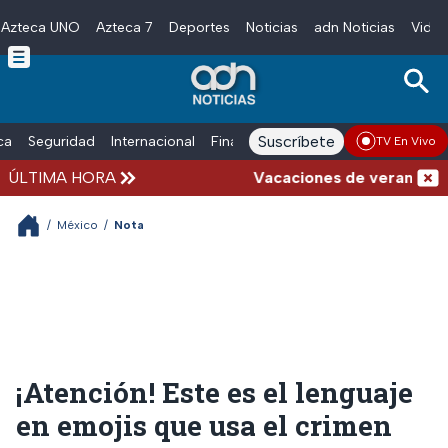
Azteca UNO
Azteca 7
Deportes
Noticias
adn Noticias
Video
Skip to main content
Suscríbete
ica
Seguridad
Internacional
Finanzas
adn Noticias Radio
Esp
TV En Vivo
ÚLTIMA HORA
Vacaciones de verano compli
/
México
/
Nota
¡Atención! Este es el lenguaje
en emojis que usa el crimen