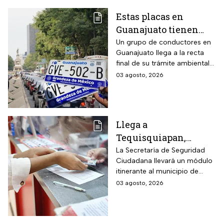
Estas placas en
Guanajuato tienen
hasta el 31 de agosto
Un grupo de conductores en
Guanajuato llega a la recta
2026 para realizar la
final de su trámite ambiental
verificación
semestral. El descuido cuesta
03 agosto, 2026
vehicular o habrá
más de dos mil pesos y
multas de más de
compromete la circulación
legal del vehículo.
$2,000
Llega a
Tequisquiapan,
Querétaro, unidad
La Secretaría de Seguridad
Ciudadana llevará un módulo
móvil de licencia de
itinerante al municipio de
conducir este martes
Tequisquiapan, en Querétaro,
03 agosto, 2026
4 de agosto: los cupos
para expedir permisos de
son limitados y estos
manejo con cupo restringido
a ochenta personas.
son los requisitos