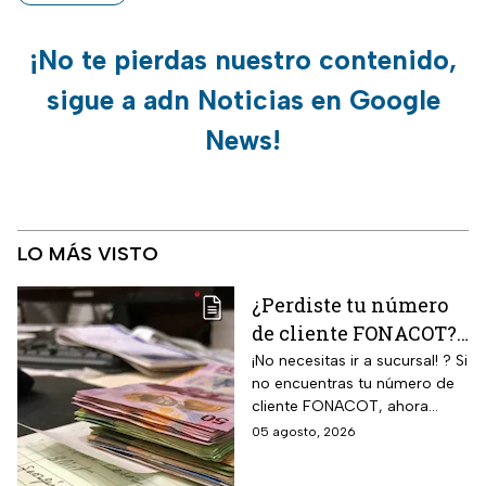
¡No te pierdas nuestro contenido,
sigue a adn Noticias en Google
News!
LO MÁS VISTO
¿Perdiste tu número
de cliente FONACOT?
Así puedes
¡No necesitas ir a sucursal! ? Si
no encuentras tu número de
recuperarlo y
cliente FONACOT, ahora
consultar tu crédito
puedes recuperarlo y
05 agosto, 2026
2026
consultar tu crédito
fácilmente.