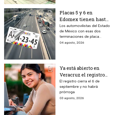
Placas 5 y 6 en
Edomex tienen hasta
el 31 de agosto 2026
Los automovilistas del Estado
de México con esas dos
para realizar la
terminaciones de placa
verificación
enfrentan el cierre de su
04 agosto, 2026
vehicular o recibirán
periodo este mes. Quien no
esta multa
cumpla con la revisión de
emisiones antes de que
acabe agosto pagará una
Ya está abierto en
sanción de miles de pesos.
Veracruz el registro
para becas de hasta
El registro cierra el 6 de
septiembre y no habrá
$3,000 pesos para
prórroga
estudiantes de todos
03 agosto, 2026
los niveles: fecha
límite y requisitos
para aplicar