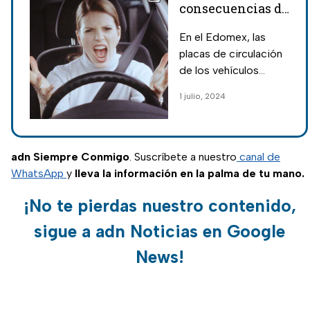
consecuencias de
no hacer el
En el Edomex, las
reemplacamiento
placas de circulación
Edomex 2024
de los vehículos
tienen una validez de
1 julio, 2024
cinco años; pasado
este periodo, es
obligatorio realizar el
reemplacamiento
adn Siempre Conmigo
. Suscríbete a nuestro
canal de
2024.
WhatsApp
y
lleva la información en la palma de tu mano.
¡No te pierdas nuestro contenido,
sigue a adn Noticias en Google
News!