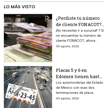
LO MÁS VISTO
¿Perdiste tu número
de cliente FONACOT?
Así puedes
¡No necesitas ir a sucursal! ? Si
no encuentras tu número de
recuperarlo y
cliente FONACOT, ahora
consultar tu crédito
puedes recuperarlo y
05 agosto, 2026
2026
consultar tu crédito
fácilmente.
Placas 5 y 6 en
Edomex tienen hasta
el 31 de agosto 2026
Los automovilistas del Estado
de México con esas dos
para realizar la
terminaciones de placa
verificación
enfrentan el cierre de su
04 agosto, 2026
vehicular o recibirán
periodo este mes. Quien no
esta multa
cumpla con la revisión de