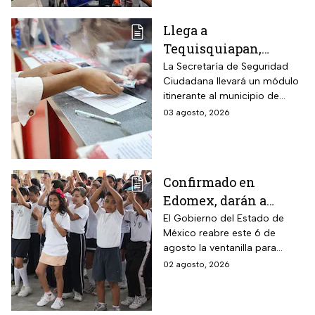
legal del vehículo.
$2,000
Llega a
Tequisquiapan,
Querétaro, unidad
La Secretaría de Seguridad
Ciudadana llevará un módulo
móvil de licencia de
itinerante al municipio de
conducir este martes
Tequisquiapan, en Querétaro,
03 agosto, 2026
4 de agosto: los cupos
para expedir permisos de
son limitados y estos
manejo con cupo restringido
a ochenta personas.
son los requisitos
Confirmado en
Edomex, darán a
partir del 6 de agosto
El Gobierno del Estado de
México reabre este 6 de
segunda oportunidad
agosto la ventanilla para
a quienes perdieron el
quienes buscan un cambio de
02 agosto, 2026
SAID para inscribir a
plantel o una inscripción
sus hijos a preescolar,
tardía a la educación básica.
primaria o secundaria: