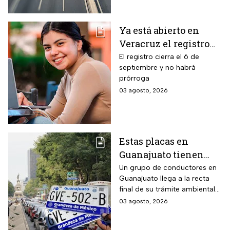
emisiones antes de que
acabe agosto pagará una
Ya está abierto en
sanción de miles de pesos.
Veracruz el registro
para becas de hasta
El registro cierra el 6 de
septiembre y no habrá
$3,000 pesos para
prórroga
estudiantes de todos
03 agosto, 2026
los niveles: fecha
límite y requisitos
para aplicar
Estas placas en
Guanajuato tienen
hasta el 31 de agosto
Un grupo de conductores en
Guanajuato llega a la recta
2026 para realizar la
final de su trámite ambiental
verificación
semestral. El descuido cuesta
03 agosto, 2026
vehicular o habrá
más de dos mil pesos y
multas de más de
compromete la circulación