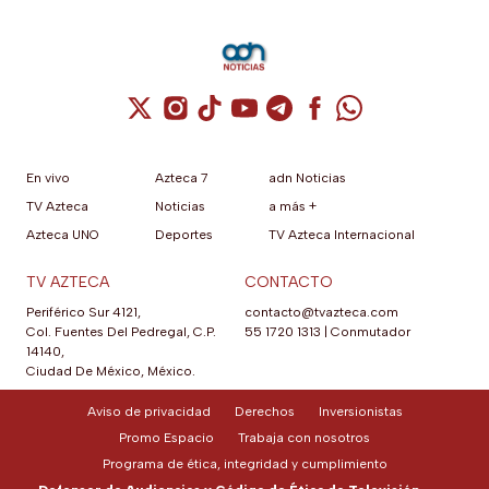
el trámite es gratis y
termina en esta fecha
Cuenta de X / Twitter (se abre en una nuev
Cuenta de Instagram (se abre en una n
Cuenta de TikTok (se abre en una
Cuenta de YouTube (se abre 
Cuenta de Telegram (se a
Cuenta de Facebook 
Cuenta de Whats
En vivo
Azteca 7
adn Noticias
TV Azteca
Noticias
a más +
Azteca UNO
Deportes
TV Azteca Internacional
TV AZTECA
CONTACTO
Periférico Sur 4121,
contacto@tvazteca.com
Col. Fuentes Del Pedregal, C.P.
55 1720 1313
|
Conmutador
14140,
Ciudad De México, México.
Aviso de privacidad
Derechos
Inversionistas
Promo Espacio
Trabaja con nosotros
Programa de ética, integridad y cumplimiento