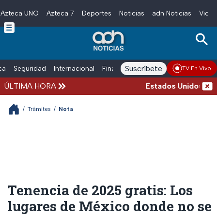
Azteca UNO
Azteca 7
Deportes
Noticias
adn Noticias
Video
Skip to main content
Suscríbete
ica
Seguridad
Internacional
Finanzas
adn Noticias Radio
Esp
TV En Vivo
ÚLTIMA HORA
Estados Unidos suspen
/
Trámites
/
Nota
Tenencia de 2025 gratis: Los
lugares de México donde no se