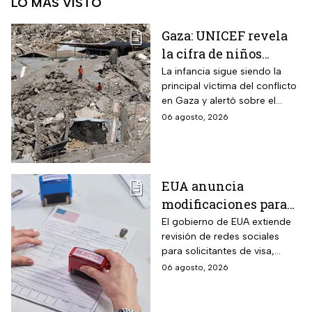
LO MÁS VISTO
Gaza: UNICEF revela
la cifra de niños
muertos tras alto al
La infancia sigue siendo la
principal víctima del conflicto
fuego
en Gaza y alertó sobre el
aumento de menores
06 agosto, 2026
fallecidos, la crisis humanitaria
y la urgencia de alcanzar un
acuerdo que permita detener
la violencia.
EUA anuncia
modificaciones para
el trámite de la visa:
El gobierno de EUA extiende
revisión de redes sociales
mexicanos deberán
para solicitantes de visa,
cumplir nueva
incluyendo mexicanos y
06 agosto, 2026
medida
periodistas. ¿Qué opinas
sobre este control digital y su
impacto en la privacidad?