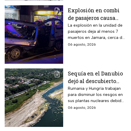
Explosión en combi
de pasajeros causa
terror en las calles de
La explosión en la unidad de
pasajeros deja al menos 7
Jaramana en Damasco
muertos en Jamara, cerca de
Damasco; autoridades
06 agosto, 2026
investigan posible atentado
con artefacto explosivo.
Sequía en el Danubio
dejó al descubierto
buques de la Segunda
Rumania y Hungría trabajan
para disminuir los riesgos en
Guerra Mundial
sus plantas nucleares debido
a los mínimos históricos
06 agosto, 2026