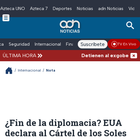
Azteca UNO
Azteca 7
Deportes
Noticias
adn Noticias
Video
Skip to main content
Suscríbete
ica
Seguridad
Internacional
Finanzas
adn Noticias Radio
Esp
TV En Vivo
ÚLTIMA HORA
Detienen al exgobernador d
/
Internacional
/
Nota
¿Fin de la diplomacia? EUA
declara al Cártel de los Soles