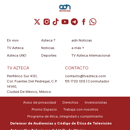
Cuenta de X / Twitter (se abre en una nuev
Cuenta de Instagram (se abre en una n
Cuenta de TikTok (se abre en una
Cuenta de YouTube (se abre 
Cuenta de Telegram (se a
Cuenta de Facebook 
Cuenta de Whats
En vivo
Azteca 7
adn Noticias
TV Azteca
Noticias
a más +
Azteca UNO
Deportes
TV Azteca Internacional
TV AZTECA
CONTACTO
Periférico Sur 4121,
contacto@tvazteca.com
Col. Fuentes Del Pedregal, C.P.
55 1720 1313
|
Conmutador
14140,
Ciudad De México, México.
Aviso de privacidad
Derechos
Inversionistas
Promo Espacio
Trabaja con nosotros
Programa de ética, integridad y cumplimiento
Defensor de Audiencias y Código de Ética de Televisión