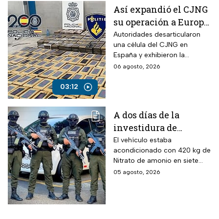
Así expandió el CJNG
su operación a Europa;
desmantelan célula
Autoridades desarticularon
una célula del CJNG en
en España
España y exhibieron la
expansión del cártel con
06 agosto, 2026
operaciones en Europa y
otros continentes.
03:12
A dos días de la
investidura de
Abelardo de la
El vehículo estaba
acondicionado con 420 kg de
Espriella, desactivan
Nitrato de amonio en siete
autobús bomba cerca
cilindros y presuntamente lo
05 agosto, 2026
de Cali
acondicionó el Estado Mayor
Central (EMC), la mayor
disidencia de las FARC.