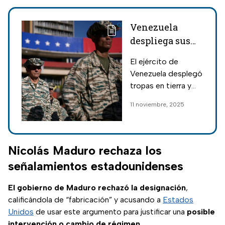
Venezuela
despliega sus
tropas y
El ejército de
armamento
Venezuela desplegó
ante el caso de
tropas en tierra y
ataque de
aire después de que
11 noviembre, 2025
Estados Unidos
llegara el
portaaviones Gerald
Ford a
Latinoamérica para
Nicolás Maduro rechaza los
combatir al
señalamientos estadounidenses
narcotráfico.
El gobierno de Maduro rechazó la designación
,
calificándola de “fabricación” y acusando a
Estados
Unidos
de usar este argumento para justificar una
posible
intervención o cambio de régimen.