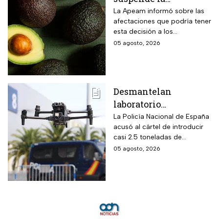
importación de
La Apeam informó sobre las
afectaciones que podría tener
aguacate de
esta decisión a los
Michoacán por alerta
trabajadores y la industria
05 agosto, 2026
de seguridad
aguacatera
Desmantelan
laboratorio
clandestino del CJNG
La Policía Nacional de España
acusó al cártel de introducir
en Cataluña, España;
casi 2.5 toneladas de
detienen a 13
metanfetaminas procedente
05 agosto, 2026
personas
de México; son acusados de
delitos contra la salud