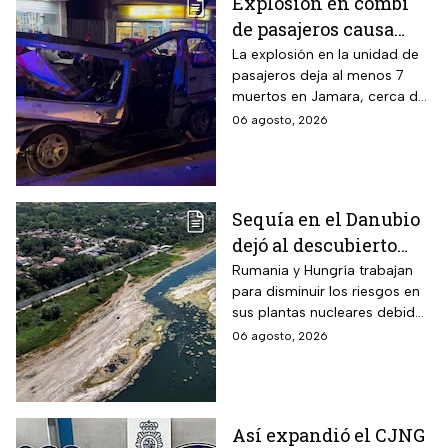
Explosión en combi
de pasajeros causa
terror en las calles de
La explosión en la unidad de
pasajeros deja al menos 7
Jaramana en Damasco
muertos en Jamara, cerca de
Damasco; autoridades
06 agosto, 2026
investigan posible atentado
con artefacto explosivo.
Sequía en el Danubio
dejó al descubierto
buques de la Segunda
Rumania y Hungría trabajan
para disminuir los riesgos en
Guerra Mundial
sus plantas nucleares debido
a los mínimos históricos
06 agosto, 2026
Así expandió el CJNG