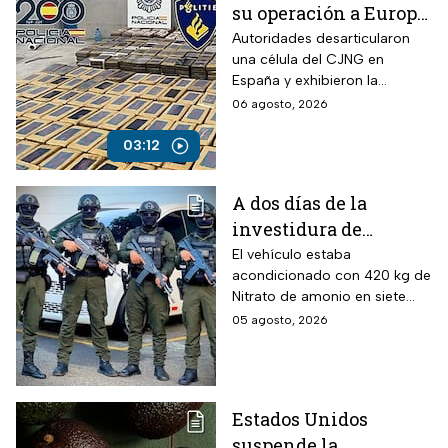
su operación a Europa;
desmantelan célula
Autoridades desarticularon
una célula del CJNG en
en España
España y exhibieron la
expansión del cártel con
06 agosto, 2026
operaciones en Europa y
otros continentes.
03:12
A dos días de la
investidura de
Abelardo de la
El vehículo estaba
acondicionado con 420 kg de
Espriella, desactivan
Nitrato de amonio en siete
autobús bomba cerca
cilindros y presuntamente lo
05 agosto, 2026
de Cali
acondicionó el Estado Mayor
Central (EMC), la mayor
disidencia de las FARC.
Estados Unidos
suspende la