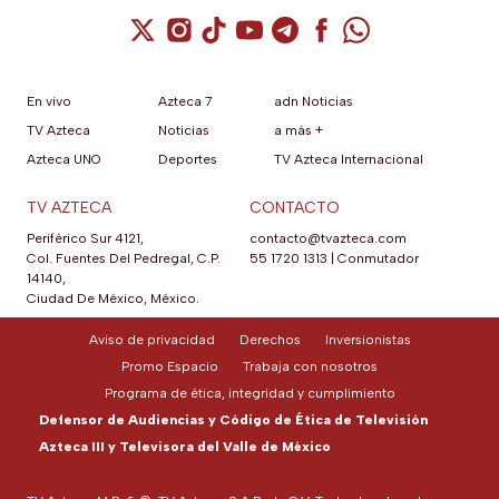
Cuenta de X / Twitter (se abre en una nuev
Cuenta de Instagram (se abre en una n
Cuenta de TikTok (se abre en una
Cuenta de YouTube (se abre 
Cuenta de Telegram (se a
Cuenta de Facebook 
Cuenta de Whats
En vivo
Azteca 7
adn Noticias
TV Azteca
Noticias
a más +
Azteca UNO
Deportes
TV Azteca Internacional
TV AZTECA
CONTACTO
Periférico Sur 4121,
contacto@tvazteca.com
Col. Fuentes Del Pedregal, C.P.
55 1720 1313
|
Conmutador
14140,
Ciudad De México, México.
Aviso de privacidad
Derechos
Inversionistas
Promo Espacio
Trabaja con nosotros
Programa de ética, integridad y cumplimiento
Defensor de Audiencias y Código de Ética de Televisión
Azteca III y Televisora del Valle de México