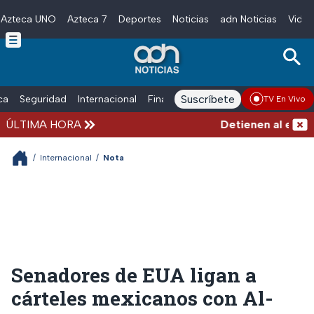
Azteca UNO
Azteca 7
Deportes
Noticias
adn Noticias
Video
Skip to main content
Suscríbete
ica
Seguridad
Internacional
Finanzas
adn Noticias Radio
Esp
TV En Vivo
ÚLTIMA HORA
Detienen al exgobe
/
Internacional
/
Nota
Senadores de EUA ligan a
cárteles mexicanos con Al-