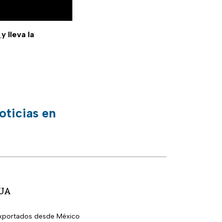
m
y lleva la
oticias en
EUA
 exportados desde México