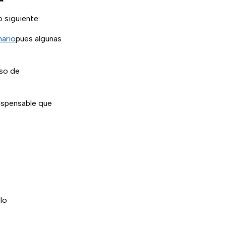
 siguiente:
nario
pues algunas
uso de
dispensable que
lo