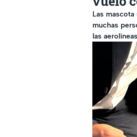
vuelo c
Las mascota s
muchas perso
las aerolínea