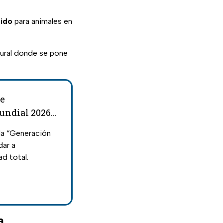
ido
para animales en
ltural donde se pone
ue
Mundial 2026
la “Generación
dar a
d total.
a