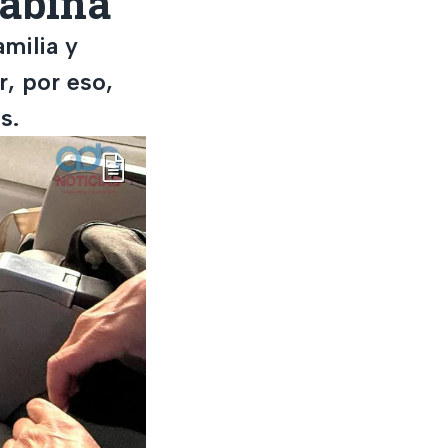
cabina
milia y
, por eso,
s.