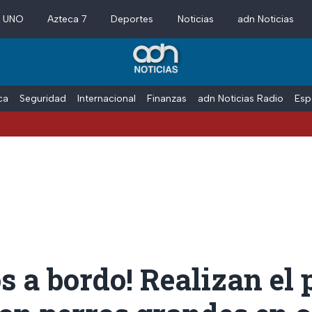
a UNO
Azteca 7
Deportes
Noticias
adn Noticias
ica
Seguridad
Internacional
Finanzas
adn Noticias Radio
Esp
s a bordo! Realizan el