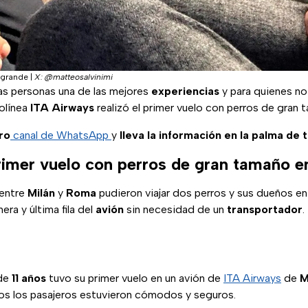
a grande
|
X: @matteosalvinimi
s personas una de las mejores
experiencias
y para quienes no 
rolínea
ITA Airways
realizó el primer vuelo con perros de gran
ro
canal de WhatsApp
y
lleva la información en la palma de 
primer vuelo con perros de gran tamaño e
 entre
Milán
y
Roma
pudieron viajar dos perros y sus dueños en
era y última fila del
avión
sin necesidad de un
transportador
.
 de
11 años
tuvo su primer vuelo en un avión de
ITA Airways
de
M
os los pasajeros estuvieron cómodos y seguros.