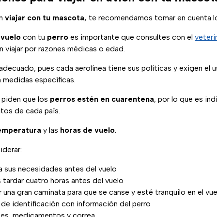
en
viajar con tu mascota,
te recomendamos tomar en cuenta lo
l
vuelo
con tu
perro
es importante que consultes con el
veteri
 viajar por razones médicas o edad.
adecuado, pues cada aerolínea tiene sus políticas y exigen el 
 medidas específicas.
 piden que los
perros estén en cuarentena
, por lo que es in
tos de cada país.
emperatura
y las
horas de vuelo
.
derar:
a sus necesidades antes del vuelo
 tardar cuatro horas antes del vuelo
r una gran caminata para que se canse y esté tranquilo en el vue
de identificación con información del perro
tes, medicamentos y correa