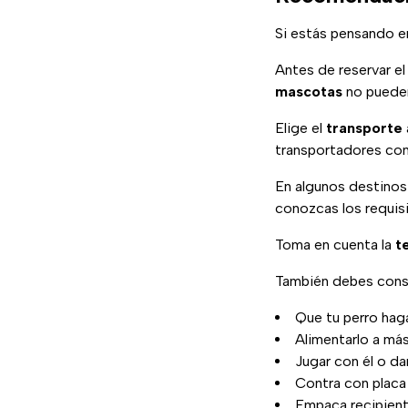
Si estás pensando 
Antes de reservar e
mascotas
no pueden
Elige el
transporte
transportadores con
En algunos destinos
conozcas los requisi
Toma en cuenta la
t
También debes consi
Que tu perro hag
Alimentarlo a más
Jugar con él o da
Contra con placa 
Empaca recipien