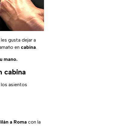
les gusta dejar a
 tamaño en
cabina
.
tu mano.
n cabina
 los asientos
ilán a Roma
con la