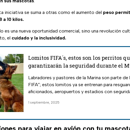
on sus mascotas
.
ta iniciativa se suma a otras como el aumento del
peso permit
8 a 10 kilos.
olo es una nueva oportunidad comercial, sino una revolución cu
to, el
cuidado y la inclusividad.
Lomitos FIFA´s, estos son los perritos q
garantizarán la seguridad durante el 
en México
Labradores y pastores de la Marina son parte de 
FIFA”; estos lomitos ya se entrenan para resguar
aficionados, aeropuertos y estadios con segurida
1 septiembre, 2025
nes para viajar en avión con tu mascot