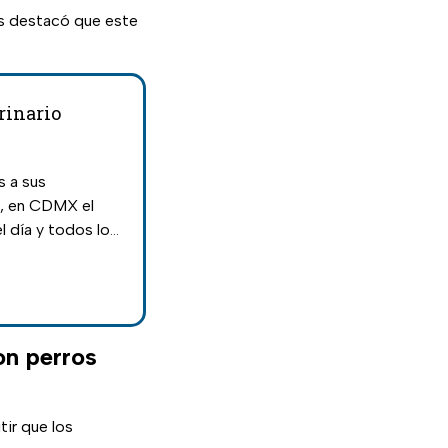
es destacó que este
rinario
s a sus
a, en CDMX el
l día y todos los
on perros
tir que los