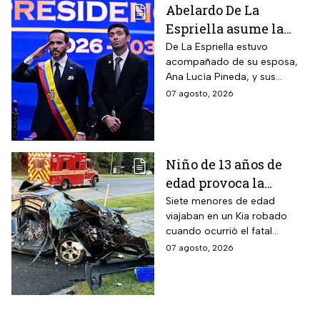
Abelardo De La
Espriella asume la
presidencia de
De La Espriella estuvo
acompañado de su esposa,
Colombia; así fue su
Ana Lucía Pineda, y sus
atípica investidura en
cuatro hijos, además de los
07 agosto, 2026
Cali
más de mil invitados
nacionales e internacionales.
Niño de 13 años de
edad provoca la
muerte un hombre de
Siete menores de edad
viajaban en un Kia robado
58 años y deja 6
cuando ocurrió el fatal
lesionados
accidente en Maryland; la
07 agosto, 2026
víctima estaba a pocos
kilómetros de llegar a su
trabajo.