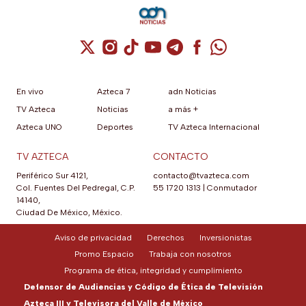
Cuenta de X / Twitter (se abre en una nuev
Cuenta de Instagram (se abre en una n
Cuenta de TikTok (se abre en una
Cuenta de YouTube (se abre 
Cuenta de Telegram (se a
Cuenta de Facebook 
Cuenta de Whats
En vivo
Azteca 7
adn Noticias
TV Azteca
Noticias
a más +
Azteca UNO
Deportes
TV Azteca Internacional
TV AZTECA
CONTACTO
Periférico Sur 4121,
contacto@tvazteca.com
Col. Fuentes Del Pedregal, C.P.
55 1720 1313
|
Conmutador
14140,
Ciudad De México, México.
Aviso de privacidad
Derechos
Inversionistas
Promo Espacio
Trabaja con nosotros
Programa de ética, integridad y cumplimiento
Defensor de Audiencias y Código de Ética de Televisión
Azteca III y Televisora del Valle de México