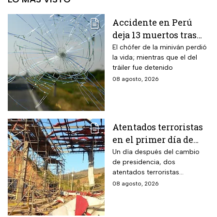
Accidente en Perú
deja 13 muertos tras
choque entre una
El chófer de la miniván perdió
la vida; mientras que el del
miniván y un tráiler
tráiler fue detenido
08 agosto, 2026
Atentados terroristas
en el primer día de
presidencia de
Un día después del cambio
de presidencia, dos
Abelardo De la
atentados terroristas
Espriella en Colombia
ocurrieron en Colombia
08 agosto, 2026