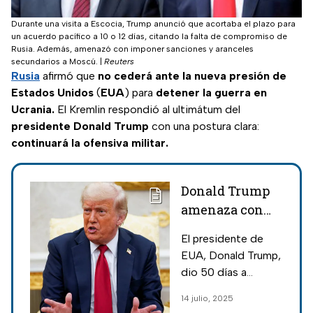
Durante una visita a Escocia, Trump anunció que acortaba el plazo para
un acuerdo pacífico a 10 o 12 días, citando la falta de compromiso de
Rusia. Además, amenazó con imponer sanciones y aranceles
secundarios a Moscú.
|
Reuters
Rusia
afirmó que
no cederá ante la nueva presión de
Estados Unidos
(
EUA
) para
detener la guerra en
Ucrania.
El Kremlin respondió al ultimátum del
presidente Donald Trump
con una postura clara:
continuará la ofensiva militar.
Donald Trump
amenaza con
aranceles del
El presidente de
100% a Rusia y
EUA, Donald Trump,
reanuda apoyo
dio 50 días a
militar a
Vladimir Putin para
14 julio, 2025
Ucrania
acordar al paz con