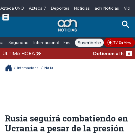
Azteca UNO
Azteca 7
Deportes
Noticias
adn Noticias
Video
Skip to main content
Suscríbete
ica
Seguridad
Internacional
Finanzas
adn Noticias Radio
Esp
TV En Vivo
ÚLTIMA HORA
Detienen al hombre qu
/
Internacional
/
Nota
Rusia seguirá combatiendo en
Ucrania a pesar de la presión