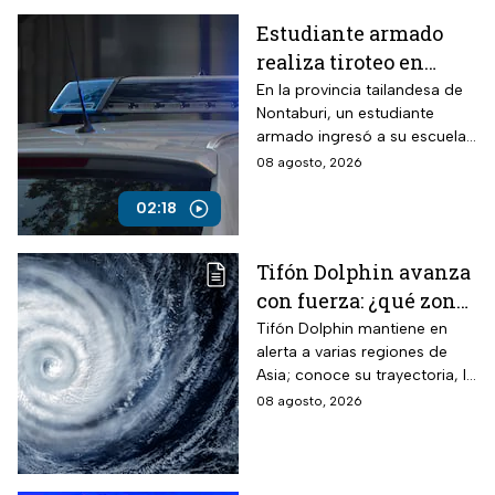
Estudiante armado
realiza tiroteo en
escuela de Tailandia
En la provincia tailandesa de
Nontaburi, un estudiante
armado ingresó a su escuela
y abrió fuego contra
08 agosto, 2026
compañeros y personal
docente.
02:18
Tifón Dolphin avanza
con fuerza: ¿qué zonas
están en alerta?
Tifón Dolphin mantiene en
alerta a varias regiones de
Asia; conoce su trayectoria, la
fuerza de sus vientos y qué se
08 agosto, 2026
espera durante las próximas
horas.