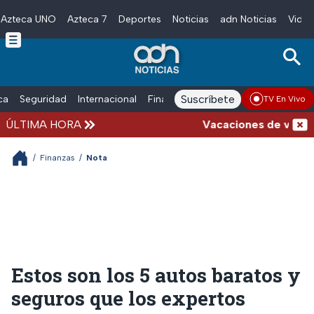
Azteca UNO
Azteca 7
Deportes
Noticias
adn Noticias
Video
Skip to main content
Suscríbete
ica
Seguridad
Internacional
Finanzas
adn Noticias Radio
Esp
TV En Vivo
ÚLTIMA HORA
Vacaciones de verano co
/
Finanzas
/
Nota
Estos son los 5 autos baratos y
seguros que los expertos