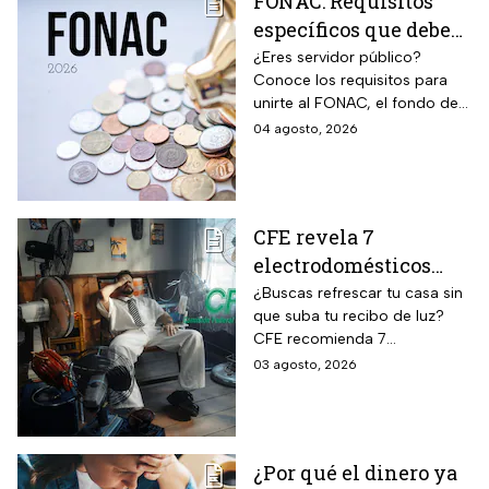
FONAC: Requisitos
específicos que deben
cumplir los
¿Eres servidor público?
Conoce los requisitos para
trabajadores para
unirte al FONAC, el fondo de
participar en él
ahorro Capitalizable de los
04 agosto, 2026
Trabajadores al Servicio del
Estado.
CFE revela 7
electrodomésticos
para combatir el calor
¿Buscas refrescar tu casa sin
que suba tu recibo de luz?
sin que se dispare tu
CFE recomienda 7
recibo de luz
electrodomésticos eficientes
03 agosto, 2026
y hábitos para ahorrar energía
durante este verano.
¿Por qué el dinero ya