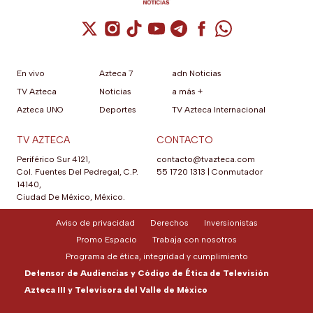
Cuenta de X / Twitter (se abre en una nuev
Cuenta de Instagram (se abre en una n
Cuenta de TikTok (se abre en una
Cuenta de YouTube (se abre 
Cuenta de Telegram (se a
Cuenta de Facebook 
Cuenta de Whats
En vivo
Azteca 7
adn Noticias
TV Azteca
Noticias
a más +
Azteca UNO
Deportes
TV Azteca Internacional
TV AZTECA
CONTACTO
Periférico Sur 4121,
contacto@tvazteca.com
Col. Fuentes Del Pedregal, C.P.
55 1720 1313
|
Conmutador
14140,
Ciudad De México, México.
Aviso de privacidad
Derechos
Inversionistas
Promo Espacio
Trabaja con nosotros
Programa de ética, integridad y cumplimiento
Defensor de Audiencias y Código de Ética de Televisión
Azteca III y Televisora del Valle de México