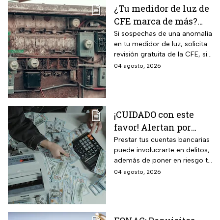
¿Tu medidor de luz de
CFE marca de más?
Así puedes saber si
Si sospechas de una anomalía
en tu medidor de luz, solicita
presenta una falla
revisión gratuita de la CFE, si
hay falla es totalmente
04 agosto, 2026
GRATIS.
¡CUIDADO con este
favor! Alertan por
préstamo de cuentas
Prestar tus cuentas bancarias
puede involucrarte en delitos,
bancarias: razón por la
además de poner en riesgo tu
que debes decir que
patrimonio y situación legal;
04 agosto, 2026
no
protégete y denuncia si fuiste
víctima.