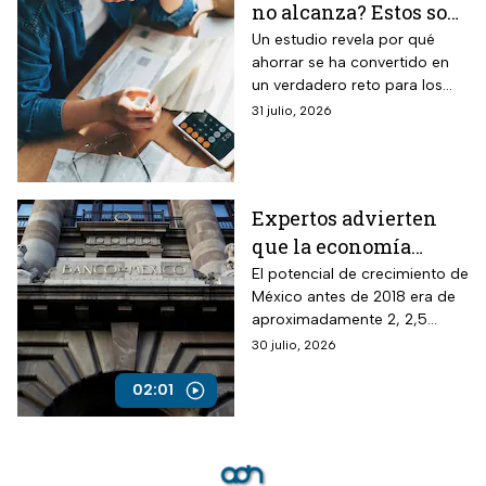
no alcanza? Estos son
los gastos que más
Un estudio revela por qué
ahorrar se ha convertido en
impactan a los
un verdadero reto para los
mexicanos
mexicanos.
31 julio, 2026
Expertos advierten
que la economía
mexicana esta al
El potencial de crecimiento de
México antes de 2018 era de
borde del colapso
aproximadamente 2, 2,5
puntos del PIB y ahora por la
30 julio, 2026
inseguridad, sobre todo
jurídica, ha caído a menos de
02:01
la mitad.