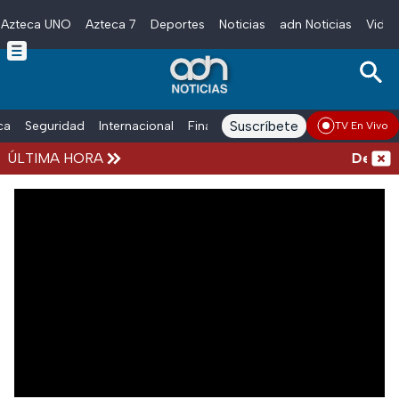
Azteca UNO
Azteca 7
Deportes
Noticias
adn Noticias
Video
Skip to main content
Suscríbete
ica
Seguridad
Internacional
Finanzas
adn Noticias Radio
Esp
TV En Vivo
ÚLTIMA HORA
Detiene