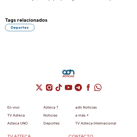
Tags relacionados
Deportes
Cuenta de X / Twitter (se abre en una nuev
Cuenta de Instagram (se abre en una n
Cuenta de TikTok (se abre en una
Cuenta de YouTube (se abre 
Cuenta de Telegram (se a
Cuenta de Facebook 
Cuenta de Whats
En vivo
Azteca 7
adn Noticias
TV Azteca
Noticias
a más +
Azteca UNO
Deportes
TV Azteca Internacional
TV AZTECA
CONTACTO