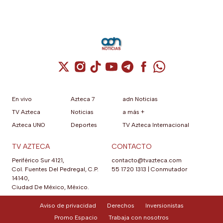
Cuenta de X / Twitter (se abre en una nuev
Cuenta de Instagram (se abre en una n
Cuenta de TikTok (se abre en una
Cuenta de YouTube (se abre 
Cuenta de Telegram (se a
Cuenta de Facebook 
Cuenta de Whats
En vivo
Azteca 7
adn Noticias
TV Azteca
Noticias
a más +
Azteca UNO
Deportes
TV Azteca Internacional
TV AZTECA
CONTACTO
Periférico Sur 4121,
contacto@tvazteca.com
Col. Fuentes Del Pedregal, C.P.
55 1720 1313
|
Conmutador
14140,
Ciudad De México, México.
Aviso de privacidad
Derechos
Inversionistas
Promo Espacio
Trabaja con nosotros