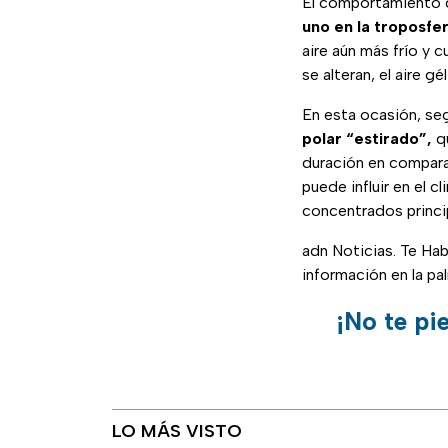
El comportamiento d
uno en la troposfer
aire aún más frío y 
se alteran, el aire g
En esta ocasión, se
polar “estirado”,
q
duración en compara
puede influir en el 
concentrados princi
adn Noticias. Te Ha
información en la pa
¡No te pi
LO MÁS VISTO