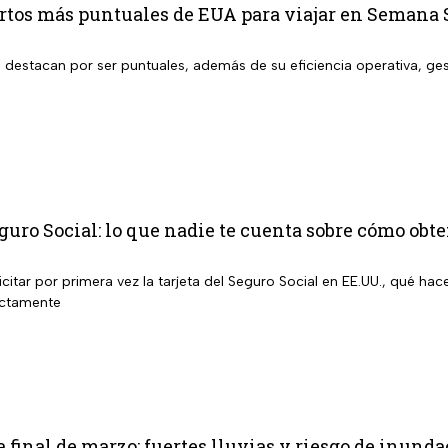
ertos más puntuales de EUA para viajar en Semana 
 destacan por ser puntuales, además de su eficiencia operativa, ges
s
eguro Social: lo que nadie te cuenta sobre cómo obt
tar por primera vez la tarjeta del Seguro Social en EE.UU., qué hac
ectamente
a final de marzo: fuertes lluvias y riesgo de inun