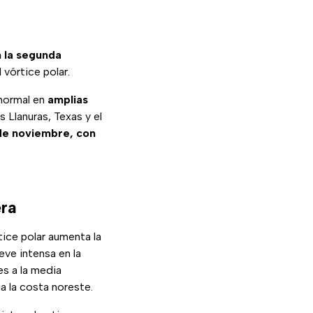
n la segunda
 vórtice polar.
normal en
amplias
 Llanuras, Texas y el
de noviembre, con
era
tice polar aumenta la
ve intensa en la
es a la media
a la costa noreste.