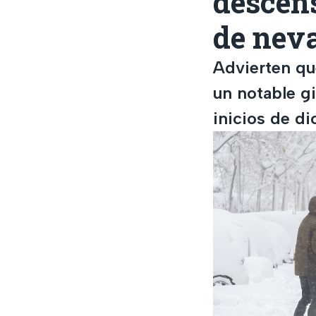
descen
de nev
Advierten que
un notable g
inicios de d