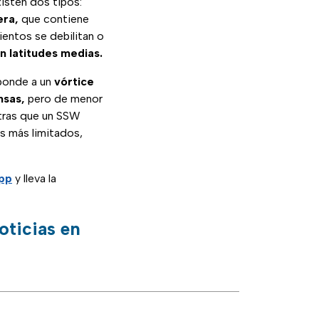
isten dos tipos:
era,
que contiene
ientos se debilitan o
n latitudes medias.
sponde a un
vórtice
nsas,
pero de menor
tras que un SSW
os más limitados,
App
y lleva la
oticias en