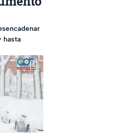
aumento
desencadenar
y hasta