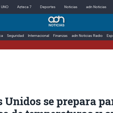
a UNO
Azteca 7
Deportes
Noticias
adn Noticias
ica
Seguridad
Internacional
Finanzas
adn Noticias Radio
Esp
s Unidos se prepara pa