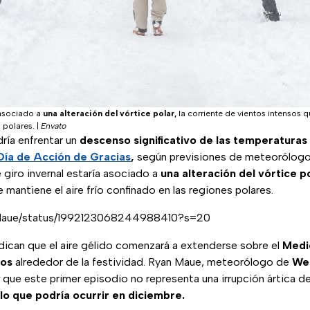
a asociado a
una alteración del vórtice polar,
la corriente de vientos intensos q
s polares.
|
Envato
ría enfrentar un
descenso significativo de las temperaturas
Día de Acción de Gracias
,
según previsiones de meteorólog
 giro invernal estaría asociado a
una alteración del vórtice p
 mantiene el aire frío confinado en las regiones polares.
nMaue/status/1992123068244988410?s=20
dican que el aire gélido comenzará a extenderse sobre el
Medi
gos
alrededor de la festividad. Ryan Maue, meteorólogo de
We
que este primer episodio no representa una irrupción ártica d
 lo que podría ocurrir en diciembre.