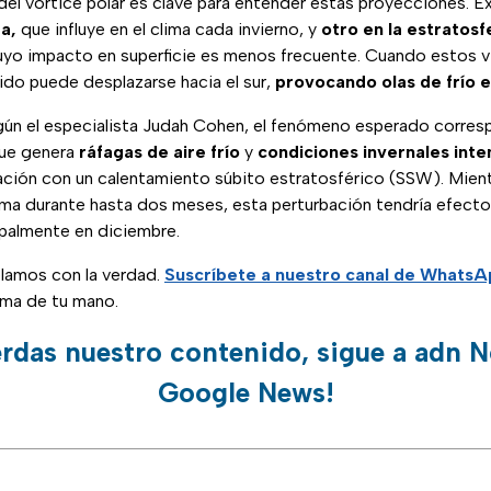
el vórtice polar es clave para entender estas proyecciones. Ex
a,
que influye en el clima cada invierno, y
otro en la estratosf
cuyo impacto en superficie es menos frecuente. Cuando estos v
élido puede desplazarse hacia el sur,
provocando olas de frío e
gún el especialista Judah Cohen, el fenómeno esperado corre
ue genera
ráfagas de aire frío
y
condiciones invernales inte
ción con un calentamiento súbito estratosférico (SSW). Mien
clima durante hasta dos meses, esta perturbación tendría efect
palmente en diciembre.
blamos con la verdad.
Suscríbete a nuestro canal de Whats
lma de tu mano.
erdas nuestro contenido, sigue a adn N
Google News!