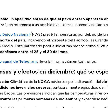
“solo un aperitivo antes de que el pavo entero aparezca e
re”,
en referencia a un posible evento más intenso vinculado al
ológico Nacional
(NWS) prevé temperaturas por debajo de lo 
norte del país,
incluyendo el noroeste del Pacífico, las Grandes
co Medio. Este patrón frío podría iniciar tan pronto como el
25 
onfianza entre el 26 y el 30 del mes.
o canal de Telegram
y lleva la información en tus manos.
nsas y efectos en diciembre: qué se esp
cción Climática
de la
NOAA
advierte que la alteración del vór
diciones invernales severas,
particularmente episodios de nie
s Lagos. Las previsiones indican que las temperaturas inferior
durante las primeras semanas de diciembre
y expandirse haci